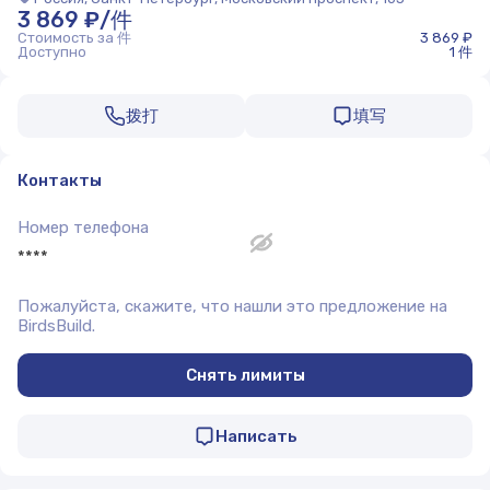
3 869 ₽/件
Стоимость за 件
3 869 ₽
Доступно
1 件
拨打
填写
Контакты
Номер телефона
****
Пожалуйста, скажите, что нашли это предложение на
BirdsBuild.
Снять лимиты
Написать