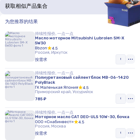
获取相似产品集合
为您推荐的结果
持续性报价, 一点一点
Масло моторное Mitsubishi Lubrolen SM-X
5W30
Bbzon
4.5
Россия, Иркутск
按需求
持续性报价, 一点一点
Полиуретановый сайлентблок MB-06-1420
PolyBlack
ГК Маленькая Япония
4.5
Приморский край, Уссурийск
785 ₽
持续性报价, 一点一点
Моторное масло CAT DEO-ULS 10W-30, бочка
ООО «Снабинвест»
4.5
Россия, Москва
按需求