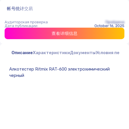
帐号统计
交易
Аудиторская проверка
Пройдена
Дата публикации
October 16, 2025
查看详细信息
Описание
Характеристики
Документы
Условия перед
Алкотестер Ritmix RAT-600 электрохимический
черный