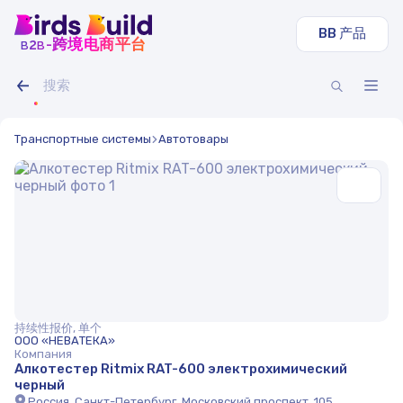
BB 产品
b
b
-跨境电商平台
2
Транспортные системы
Автотовары
持续性报价, 单个
ООО «НЕВАТЕКА»
Компания
Алкотестер Ritmix RAT-600 электрохимический
черный
Россия, Санкт-Петербург, Московский проспект, 105