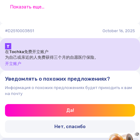
Показать еще...
#D2510003851
October 16, 2025
Т
在Tochka免费开立账户
为自己或亲近的人免费获得三个月的自愿医疗保险。
开立账户
Уведомлять о похожих предложениях?
Информация о похожих предложениях будет приходить к вам
на почту
Да!
Нет, спасибо