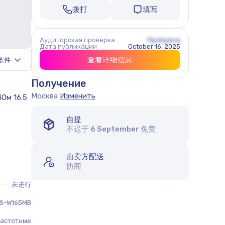
拨打
填写
Аудиторская проверка
Пройдена
Дата публикации
October 16, 2025
查看详细信息
条件
Получение
Москва
Изменить
自提
不迟于 6 September
免费
由卖方配送
协商
未进行
S-W165MB
астотные