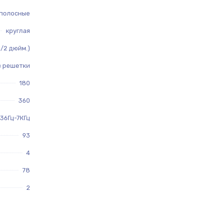
полосные
круглая
 1/2 дюйм.)
з решетки
180
360
36Гц-7КГц
93
4
78
2