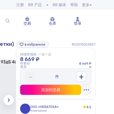
注册
BB 产品
BB 媒体
帮助
更多
交易
仓库
登录
етки)
в избранное
#D2510003857
持续性报价, 一点一点
8 669 ₽
件售价
8 669 ₽
库存
∞
+
-
件
添加到交易
ООО «НЕВАТЕКА»
4.5
Компания