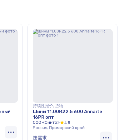
持续性报价, 货物
ьный
Шины 11.00R22.5 600 Annaite
16PR опт
ООО «Синто»
4.5
Россия, Приморский край
按需求