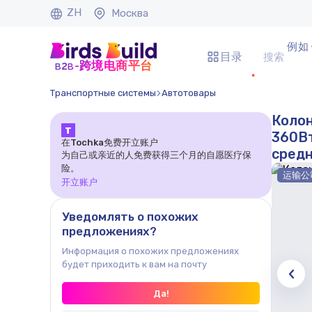
ZH
Москва
例如 
目录
b
b
-跨境电商平台
2
Транспортные системы
Автотовары
Колон
Т
360Вт
在Tochka免费开立账户
сред
为自己或亲近的人免费获得三个月的自愿医疗保
险。
运输公
开立账户
Уведомлять о похожих
предложениях?
Информация о похожих предложениях
будет приходить к вам на почту
Да!