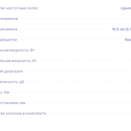
тво частотных полос
одно
инамиков
динамика
16.5 см (6
 решетки
бе
ьная мощность, Вт
льная мощность, Вт
ый диапазон
ельность, дБ
с, Ом
установки, мм
во колонок в комплекте