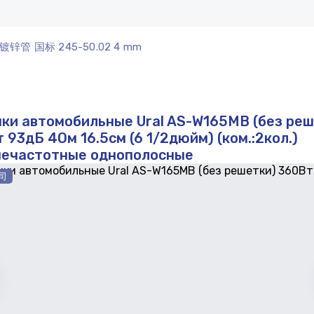
镀锌管 国标 245-50.02 4 mm
ки автомобильные Ural AS-W165MB (без реш
 93дБ 4Ом 16.5см (6 1/2дюйм) (ком.:2кол.)
нечастотные однополосные
司