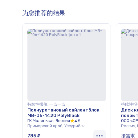
为您推荐的结果
持续性报价, 一点一点
持续性报
Полиуретановый сайлентблок
Диск к
MB-06-1420 PolyBlack
покрыт
ГК Маленькая Япония
ООО «О
4.5
Приморский край, Уссурийск
Россия,
785 ₽
按需求