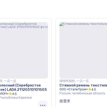
价, 一点一点
持续性报价, 一点一点
олесный (Серебристое
Стяжной ремень текстил
ие) LADA 21120310101503
ООО «СтальПром»
4.5
Россия, Челябинская область
РИОН»
4.5
 Республика Карелия
按需求