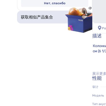
Нет, спасибо
获取相似产品集合
Ро
描述
展示更多.
性能
审计
Модель
Тип акус