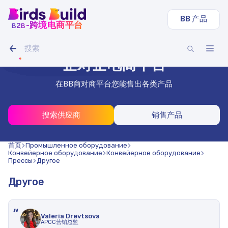
BB 产品
b
b
-跨境电商平台
2
圆管
LED 灯条 IAMLED STEREO 120
履带式挖掘机 沃尔沃 EC
谷物混合燕麦豌豆（20 吨）
干刨板40x140x3000（1000块）
型材管 40x40x2 mm 方形 3 m（500 件）
元840000
元21000
元7700
元28000
柔性木瓦、莎莎酱
不锈钢丝 1.8 mm 50 m
企对企电商平台
在BB商对商平台您能售出各类产品
搜索供应商
销售产品
首页
Промышленное оборудование
Конвейерное оборудование
Конвейерное оборудование
Прессы
Другое
Другое
“
Valeria Drevtsova
APCC营销总监