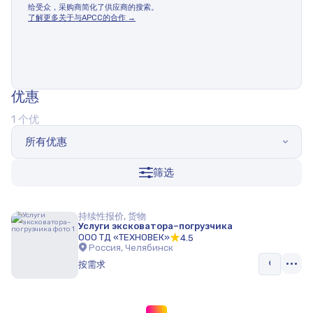
给受众，采购商简化了供应商的搜索。
了解更多关于与APCC的合作 →
优惠
1 个优
所有优惠
筛选
持续性报价, 货物
Услуги эксковатора–погрузчика
ООО ТД «ТЕХНОВЕК»
4.5
Россия, Челябинск
按需求