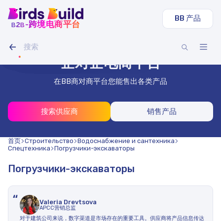
BB 产品
b
b
-跨境电商平台
2
圆管
LED 灯条 IAMLED STEREO 120
履带式挖掘机 沃尔沃 EC
谷物混合燕麦豌豆（20 吨）
干刨板40x140x3000（1000块）
型材管 40x40x2 mm 方形 3 m（500 件）
元840000
元21000
元7700
元28000
柔性木瓦、莎莎酱
不锈钢丝 1.8 mm 50 m
企对企电商平台
在BB商对商平台您能售出各类产品
搜索供应商
销售产品
首页
Строительство
Водоснабжение и сантехника
Спецтехника
Погрузчики-экскаваторы
Погрузчики-экскаваторы
“
Valeria Drevtsova
APCC营销总监
对于建筑公司来说，数字渠道是市场存在的重要工具。供应商将产品信息传达