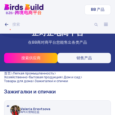
BB 产品
b
b
-跨境电商平台
2
圆管
LED 灯条 IAMLED STEREO 120
履带式挖掘机 沃尔沃 EC
谷物混合燕麦豌豆（20 吨）
干刨板40x140x3000（1000块）
型材管 40x40x2 mm 方形 3 m（500 件）
元840000
元21000
元7700
元28000
柔性木瓦、莎莎酱
不锈钢丝 1.8 mm 50 m
企对企电商平台
在BB商对商平台您能售出各类产品
搜索供应商
销售产品
首页
Легкая промышленность
Хозяйственно-бытовая продукция
Дом и сад
Товары для дома
Зажигалки и спички
Зажигалки и спички
“
Valeria Drevtsova
APCC营销总监