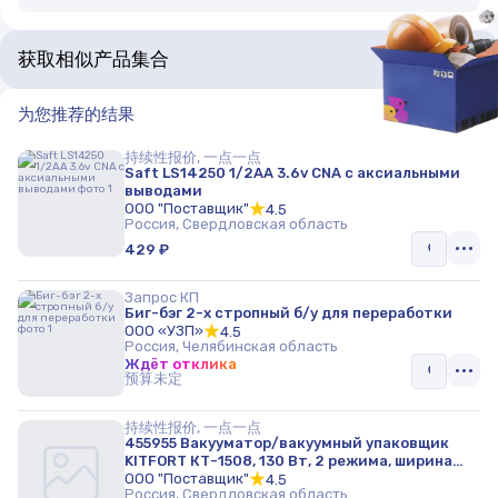
获取相似产品集合
为您推荐的结果
持续性报价, 一点一点
Saft LS14250 1/2АА 3.6v CNA c аксиальными
выводами
ООО "Поставщик"
4.5
Россия, Свердловская область
429 ₽
Запрос КП
Биг-бэг 2-х стропный б/у для переработки
ООО «УЗП»
4.5
Россия, Челябинская область
Ждёт отклика
预算未定
持续性报价, 一点一点
455955 Вакууматор/вакуумный упаковщик
KITFORT КТ-1508, 130 Вт, 2 режима, ширина
пакета до 32 см, черный
ООО "Поставщик"
4.5
Россия, Свердловская область