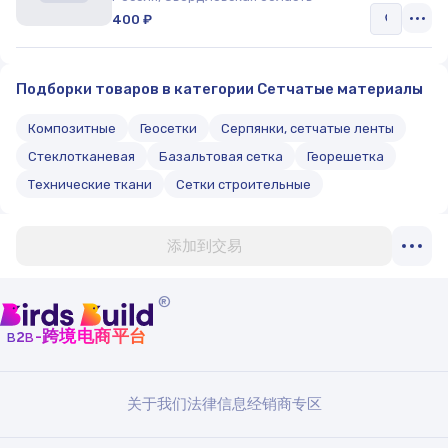
400 ₽
Подборки товаров в категории Сетчатые материалы
Композитные
Геосетки
Серпянки, сетчатые ленты
Стеклотканевая
Базальтовая сетка
Георешетка
Технические ткани
Сетки строительные
添加到交易
®
b
b
-跨境电商平台
2
关于我们
法律信息
经销商专区