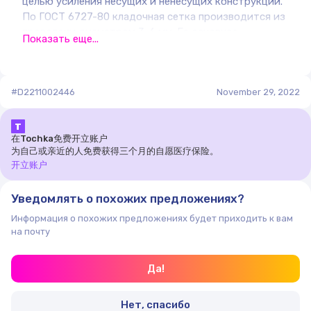
целью усиления несущих и ненесущих конструкций.
По ГОСТ 6727-80 кладочная сетка производится из
проволоки диаметром 3-6 мм. Ее основное
Показать еще...
назначение – армирование кирпичной кладки. Это
особый технологический прием, который позволяет
обеспечить стенам прочность и стойкость к
#D2211002446
разрушению, предотвратить чрезмерную усадку и
November 29, 2022
деформации. В результате удается увеличить срок
эксплуатации здания и дольше обходиться без его
Т
ремонта.
在Tochka免费开立账户
为自己或亲近的人免费获得三个月的自愿医疗保险。
Важно: сетка задерживает кладочный раствор,
开立账户
препятствуя его проникновению в пустоты
строительного материала. Это очень важно для
Уведомлять о похожих предложениях?
обеспечения нужного уровня теплоизоляции.
Информация о похожих предложениях будет приходить к вам
на почту
Да!
Нет, спасибо