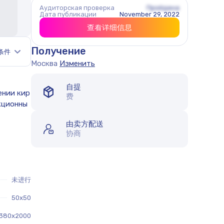
Аудиторская проверка
Пройдена
Дата публикации
November 29, 2022
查看详细信息
Получение
条件
Москва
Изменить
自提
费
由卖方配送
协商
未进行
50x50
380x2000