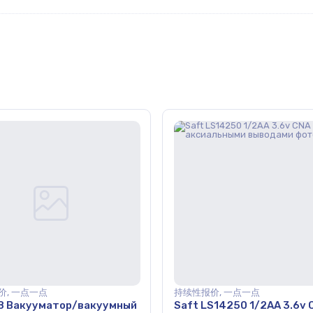
价, 一点一点
持续性报价, 一点一点
8 Вакууматор/вакуумный
Saft LS14250 1/2АА 3.6v 