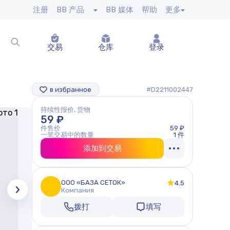
注册
BB 产品
BB 媒体
帮助
更多
交易
仓库
登录
в избранное
#D2211002447
持续性报价, 货物
59 ₽
件售价
59 ₽
一笔交易中的数量
1 件
添加到交易
ООО «БАЗА СЕТОК»
4.5
Компания
拨打
填写