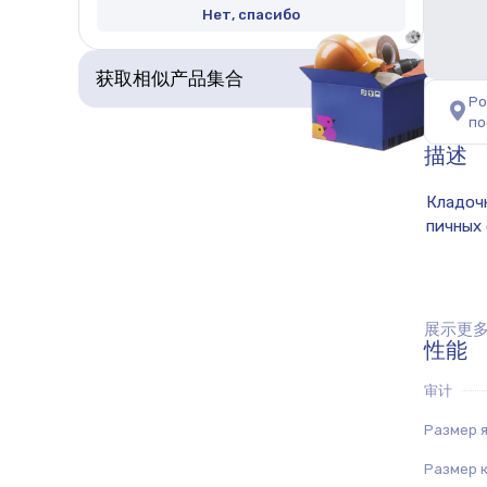
Нет, спасибо
获取相似产品集合
Ро
по
描述
展示更多.
性能
审计
Размер я
Размер к