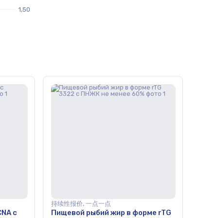
1,50
持续性报价, 一点一点
CNA c
Пищевой рыбий жир в форме rTG