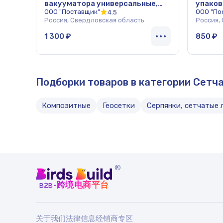
вакууматора универсальные,
упаков
размер 20х300 см, КОМПЛЕКТ 3
ООО "Поставщик"
Вт, 2 
ООО "По
4.5
Россия, Свердловская область
Россия,
штуки, 1500-07, КТ-1500-07
29 см,
1 300 ₽
850 ₽
Подборки товаров в категории Сетч
Композитные
Геосетки
Серпянки, сетчатые 
®
b
b
-跨境电商平台
2
关于我们
法律信息
经销商专区