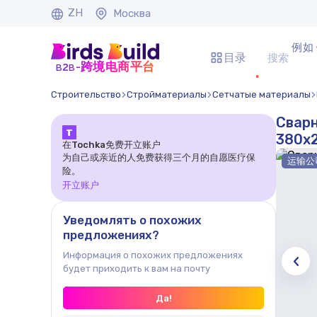
ZH
Москва
例如 
目录
b
b
-跨境电商平台
2
Строительство
Стройматериалы
Сетчатые материалы
Сварн
Т
380x
在Tochka免费开立账户
为自己或亲近的人免费获得三个月的自愿医疗保
运输公
险。
开立账户
Уведомлять о похожих
предложениях?
Информация о похожих предложениях
будет приходить к вам на почту
Да!