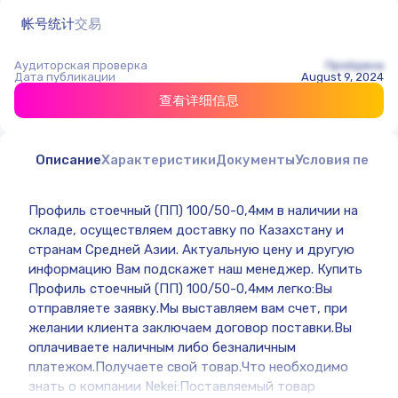
帐号统计
交易
Аудиторская проверка
Пройдена
Дата публикации
August 9, 2024
查看详细信息
Описание
Характеристики
Документы
Условия перед
Профиль cтоечный (ПП) 100/50-0,4мм в наличии на
складе, осуществляем доставку по Казахстану и
странам Средней Азии. Актуальную цену и другую
информацию Вам подскажет наш менеджер. Купить
Профиль cтоечный (ПП) 100/50-0,4мм легко:Вы
отправляете заявку.Мы выставляем вам счет, при
желании клиента заключаем договор поставки.Вы
оплачиваете наличным либо безналичным
платежом.Получаете свой товар.Что необходимо
знать о компании Nekei:Поставляемый товар