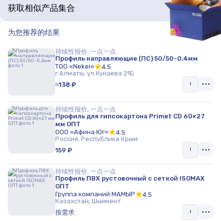
获取相似产品集合
为您推荐的结果
持续性报价, 一点一点
Профиль направляющие (ПС) 50/50-0,4мм
ТОО «Nekei»
4.5
г Алматы, ул Кунаева 21Б
≈138 ₽
持续性报价, 一点一点
Профиль для гипсокартона Primet CD 60×27
мм ОПТ
ООО «Афина Юг»
4.5
Россия, Республика Крым
159 ₽
持续性报价, 一点一点
Профиль ПВХ рустовочный с сеткой ISOMAX
ОПТ
Группа компаний МАМЫР
4.5
Казахстан, Шымкент
按需求