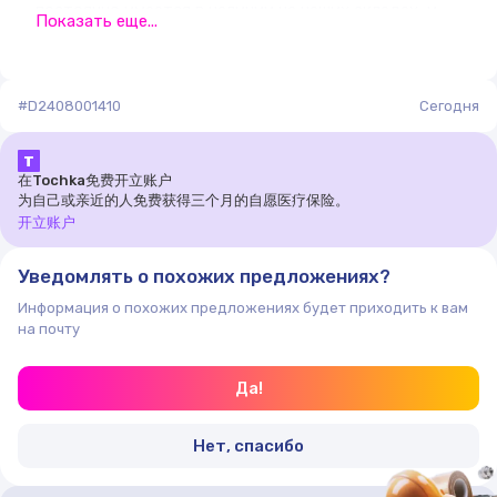
постоянно имеется в наличии на наших складах, и
Показать еще...
хранится на складе «порядка 5000
наименований».Мы предлагаем отсрочку платежа
постоянным клиентам.Мы делаем все возможное для
#D2408001410
минимизации сроков обработки и
Сегодня
доставки.Осуществляем резку металла в размер и
по вашим чертежам.Предоставляем услугу
Т
ответственного хранения на крытом складе.Мы
在Tochka免费开立账户
为自己或亲近的人免费获得三个月的自愿医疗保险。
предлагаем программу лояльности, позволяющую
开立账户
получать скидки на закупку, обработку или
доставку металлопроката.Преимущества работы с
Уведомлять о похожих предложениях?
нами:Товар в наличии на складе (более 5000
наименований).Официальная гарантия.Высокое
Информация о похожих предложениях будет приходить к вам
качество товаров.Оперативная доставка.Программа
на почту
лояльности.
Да!
Нет, спасибо