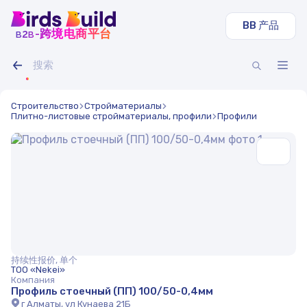
BB 产品
b
b
-跨境电商平台
2
Строительство
Стройматериалы
Плитно-листовые стройматериалы, профили
Профили
持续性报价, 单个
ТОО «Nekei»
Компания
Профиль cтоечный (ПП) 100/50-0,4мм
г Алматы, ул Кунаева 21Б