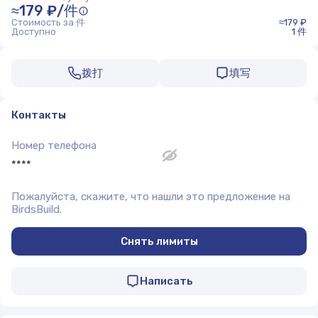
≈179 ₽/件
Стоимость за 件
≈179 ₽
Доступно
1 件
拨打
填写
Контакты
Номер телефона
****
Пожалуйста, скажите, что нашли это предложение на
BirdsBuild.
Снять лимиты
Написать