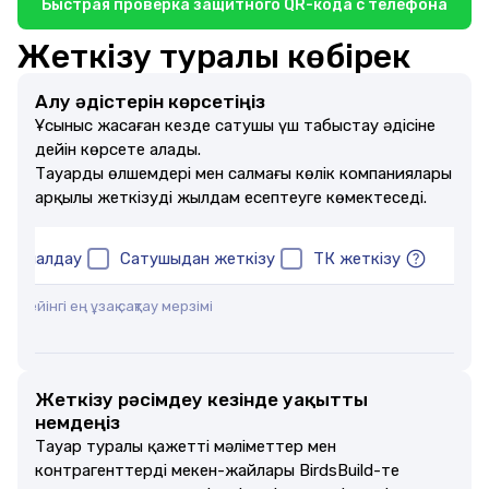
Быстрая проверка защитного QR-кода с телефона
Жеткізу туралы көбірек
Алу әдістерін көрсетіңіз
Ұсыныс жасаған кезде сатушы үш табыстау әдісіне
дейін көрсете алады.
Тауардың өлшемдері мен салмағы көлік компаниялары
арқылы жеткізуді жылдам есептеуге көмектеседі.
тасымалдау
Сатушыдан жеткізу
ТК жеткізу
н кейінгі ең ұзақ сақтау мерзімі
ей
Жеткізу рәсімдеу кезінде уақытты
үнемдеңіз
Тауар туралы қажетті мәліметтер мен
контрагенттердің мекен-жайлары BirdsBuild-те