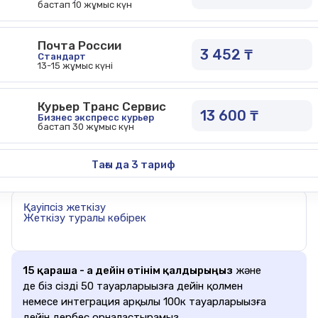
бастап 10 жұмыс күн
Почта России
3 452 ₸
Стандарт
13-15 жұмыс күні
Курьер Транс Сервис
13 600 ₸
Бизнес экспресс курьер
бастап 30 жұмыс күн
Тағы да 3 тариф
МАЗМҰНЫ
Қауіпсіз жеткізу
Жеткізу туралы көбірек
15 қараша - ға дейін өтінім қалдырыңыз
және
де біз сіздің 50 тауарларыңызға дейін қолмен
немесе интеграция арқылы 100к тауарларыңызға
дейін дербес орналастырамыз