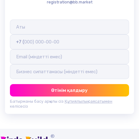
registration@bb.market
+7 (
Өтінім қалдыру
Батырманы басу арқылы сіз
Құпиялылық саясатымен
келісесіз
®