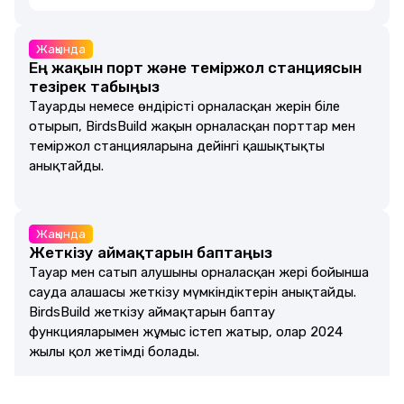
Жақында
Ең жақын порт және теміржол станциясын
тезірек табыңыз
Тауардың немесе өндірістің орналасқан жерін біле
отырып, BirdsBuild жақын орналасқан порттар мен
теміржол станцияларына дейінгі қашықтықты
анықтайды.
Жақында
Жеткізу аймақтарын баптаңыз
Тауар мен сатып алушының орналасқан жері бойынша
сауда алаңшасы жеткізу мүмкіндіктерін анықтайды.
BirdsBuild жеткізу аймақтарын баптау
функцияларымен жұмыс істеп жатыр, олар 2024
жылы қол жетімді болады.