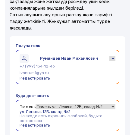
сақталады және жеткізуді рәсімдеу үшін көлік
компанияларына жылдам беріледі.
Сатып алушыға алу орнын растау және тарифті
таңдау жеткілікті. Жүкқұжат автоматты түрде
жасалады.
Получатель
Румянцев Иван Михайлович
+7 (999) 134-12-43
ivanrum1@ya.ru
Редактировать
Куда доставить
Тюмень
ул. Ленина, 12Б, склад №2
На входе есть охранник с собакой, будьте
осторожны.
Редактировать