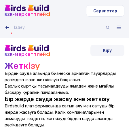
Сервистер
b
b
-маркетплейсі
2
Кіру
b
b
-маркетплейсі
2
Жеткізу
Бірден сауда алаңында бизнеске арналған тауарларды
рәсімдеңіз және жеткізілуін бақылаңыз.
Барлық сыртқы тасымалдауды жылдам және ыңғайлы
басқару құралын пайдаланыңыз.
Бір жерде сауда жасау және жеткізу
Birdsbuild платформасында сатып алу мен сатуды бір
жерде жасауға болады. Көлік компанияларымен
алмасуды тездетіп, жеткізуді бірден сауда алаңында
рәсімдеуге болады.