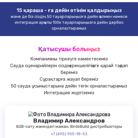
15 қараша - ға дейін өтінім қалдырыңыз
және де біз сіздің 50 тауарларыңызға дейін қолмен немесе
интеграция арқылы 100к тауарларыңызға дейін дербес
орналастырамыз
Қатысушы болыңыз
Компанияны тіркеуге көмектесеміз
Сауда сценарийлерін сіздің ерекшелігіңізге қарай таңдап
береміз
Сұрақтарға жауап береміз
50 сауда ұсыныстарына дейін тегін орналастырамыз
Интеграция жүргіземіз
Владимир Александров
B2B-сату жөніндегі маман, BirdsBuild дистрибьюторы
+7 (495) 955-18-53