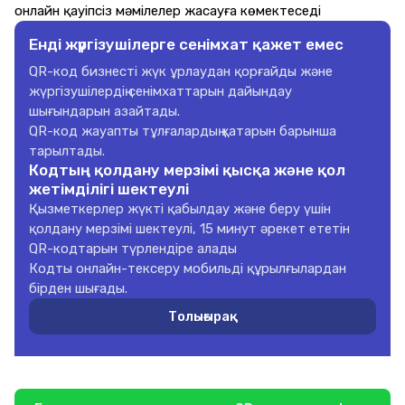
онлайн қауіпсіз мәмілелер жасауға көмектеседі
Енді жүргізушілерге сенімхат қажет емес
QR-код бизнесті жүк ұрлаудан қорғайды және
жүргізушілердің сенімхаттарын дайындау
шығындарын азайтады.
QR-код жауапты тұлғалардың қатарын барынша
тарылтады.
Кодтың қолдану мерзімі қысқа және қол
жетімділігі шектеулі
Қызметкерлер жүкті қабылдау және беру үшін
қолдану мерзімі шектеулі, 15 минут әрекет ететін
QR-кодтарын түрлендіре алады
Кодты онлайн-тексеру мобильді құрылғылардан
бірден шығады.
Толығырақ