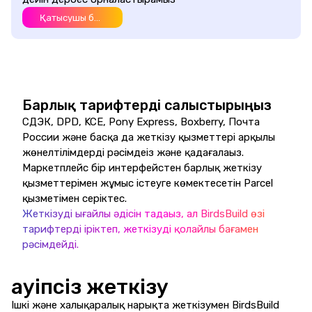
Қатысушы болу
Барлық тарифтерді салыстырыңыз
СДЭК, DPD, KCE, Pony Express, Boxberry, Почта
России және басқа да жеткізу қызметтері арқылы
жөнелтілімдерді рәсімдеңіз және қадағалаңыз.
Маркетплейс бір интерфейстен барлық жеткізу
қызметтерімен жұмыс істеуге көмектесетін Parcel
қызметімен серіктес.
Жеткізудің ыңғайлы әдісін таңдаңыз, ал BirdsBuild өзі
тарифтерді іріктеп, жеткізуді қолайлы бағамен
рәсімдейді.
Қауіпсіз жеткізу
Ішкі және халықаралық нарықта жеткізумен BirdsBuild