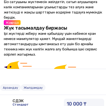
Біз сатушының жүктемесін жеңілдетіп, сатып алушыларға
көлік компанияларынан ұсыныстарды тез алуға және
жеткізудің ең жақсы шарттарын өздеріне таңдауға мүмкіндік
бердік.
Жақында
Жүк тасымалдау биржасы
Ірі жүктерді жіберу және қабылдау үшін көбінесе кран
немесе манипулятор қажет. Мұндай жөнелтімдерді
автоматтандыруды қамтамасыз ету үшін біз арнайы
техника мен жүк көлігін жалға алу бойынша ішкі сервис
әзірлеп жатырмыз.
Арзандау
Жылдамдау
СДЭК
10 000 ₸
Стандарт