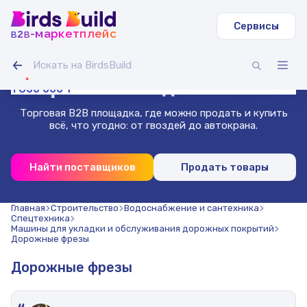
Сервисы
b
b
-маркетплейс
2
Труба круглая ВГП
Светодиодная лента IAMLED STEREO 120
Гусеничный экскаватор Volvo EC
Зерносмесь овес-горох (20 т)
Доска сухая строганная 40х140х3000 (1000 шт.)
Труба профильная 40х40х2 мм квадратная 3 м (500
54 000 000 ₸
1 400 000 ₸
500 000 ₸
Гибкая битумная черепица, сальса
Проволока нержавеющая 1.8 мм 50 м
шт)
Маркетплейс
для бизнеса
1 800 000 ₸
Торговая B2B площадка, где можно продать и купить
всё, что угодно: от гвоздей до автокрана.
Найти поставщиков
Продать товары
Главная
Строительство
Водоснабжение и сантехника
Спецтехника
Машины для укладки и обслуживания дорожных покрытий
Дорожные фрезы
Дорожные фрезы