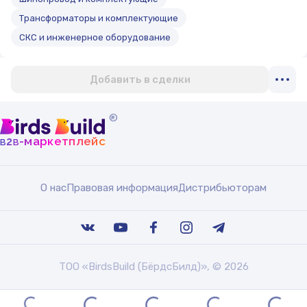
Трансформаторы и комплектующие
СКС и инженерное оборудование
Добавить в сделки
®
b
b
-маркетплейс
2
О нас
Правовая информация
Дистрибьюторам
ТОО «BirdsBuild (БёрдсБилд)», © 2026