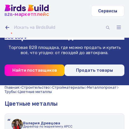
Сервисы
b
b
-маркетплейс
2
Труба круглая ВГП
Светодиодная лента IAMLED STEREO 120
Гусеничный экскаватор Volvo EC
Зерносмесь овес-горох (20 т)
Доска сухая строганная 40х140х3000 (1000 шт.)
Труба профильная 40х40х2 мм квадратная 3 м (500
11 000 000 ₽
270 000 ₽
99 000 ₽
Гибкая битумная черепица, сальса
Проволока нержавеющая 1.8 мм 50 м
шт)
Маркетплейс
для бизнеса
360 000 ₽
Торговая B2B площадка, где можно продать и купить
всё, что угодно: от гвоздей до автокрана.
Найти поставщиков
Продать товары
Главная
Строительство
Стройматериалы
Металлопрокат
Трубы
Цветные металлы
Цветные металлы
“
Валерия Древцова
Директор по маркетингу АРСС