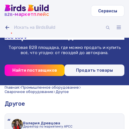
Сервисы
b
b
-маркетплейс
2
Труба круглая ВГП
Светодиодная лента IAMLED STEREO 120
Гусеничный экскаватор Volvo EC
Зерносмесь овес-горох (20 т)
Доска сухая строганная 40х140х3000 (1000 шт.)
Труба профильная 40х40х2 мм квадратная 3 м (500
11 000 000 ₽
270 000 ₽
99 000 ₽
Гибкая битумная черепица, сальса
Проволока нержавеющая 1.8 мм 50 м
шт)
Маркетплейс
для бизнеса
360 000 ₽
Торговая B2B площадка, где можно продать и купить
всё, что угодно: от гвоздей до автокрана.
Найти поставщиков
Продать товары
Главная
Промышленное оборудование
Сварочное оборудование
Другое
Другое
“
Валерия Древцова
Директор по маркетингу АРСС