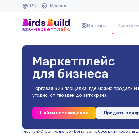
RU
Москва
Каталог
b
b
-маркетплейс
2
Маркетплейс
для бизнеса
Торговая B2B площадка, где можно продать и к
угодно: от гвоздей до автокрана.
 40х40х2
Найти поставщиков
Продать това
(500 шт)
Главная
Строительство
Дома, бани, беседки
Проекты д