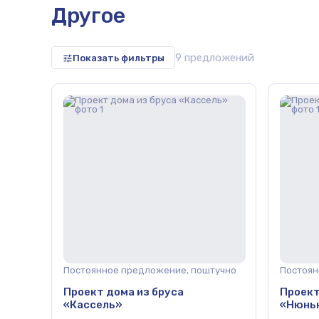
Другое
9 предложений
Показать фильтры
репица,
Постоянное предложение, поштучно
Постоян
Проект дома из бруса
Проект
«Кассель»
«Нюнь