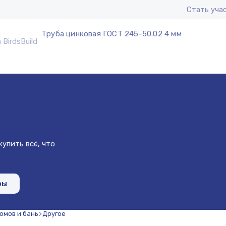
Стать уча
Труба цинковая ГОСТ 245-50.02 4 мм
упить всё, что
ры
омов и бань
Другое