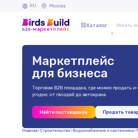
RU
Москва
Каталог
b
b
-маркетплейс
2
Маркетплейс
для бизнеса
Торговая B2B площадка, где можно продать и к
угодно: от гвоздей до автокрана.
 40х40х2
Найти поставщиков
Продать това
(500 шт)
Главная
Строительство
Водоснабжение и сантехника