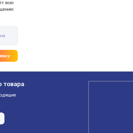
ёт всю 
ещению 
на
явку
 товара
ходящие