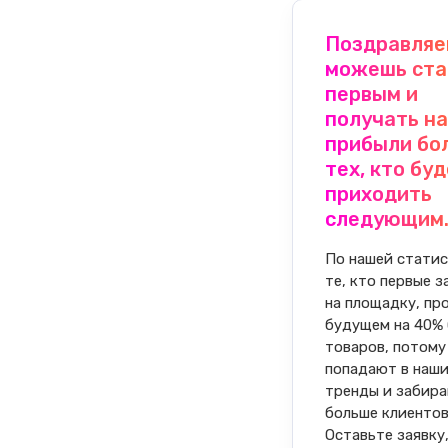
Поздравляе
можешь ста
первым и
получать н
прибыли бо
тех, кто бу
приходить
следующим
По нашей статис
те, кто первые з
на площадку, пр
будущем на 40% 
товаров, потому
попадают в наши
тренды и забира
больше клиентов
Оставьте заявку,