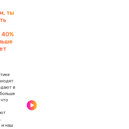
м, ты
ть
а 40%
льше
дет
.
тике 
аходят 
одают в 
больше 
 что 
 
ют 
. 
 и наш 