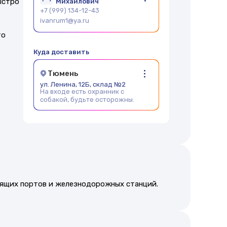
быстро
Михайлович
+7 (999) 134-12-43
ivanrum1@ya.ru
то
Куда доставить
Тюмень
ул. Ленина, 12Б, склад №2
На входе есть охранник с
собакой, будьте осторожны.
дящих портов и железнодорожных станций.