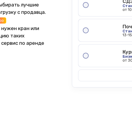
СД
выбирать лучшие
Ста
от 1
грузку с продавца.
ро
Поч
 нужен кран или
Ста
13-1
цию таких
 сервис по аренде
Кур
Бизн
от 3