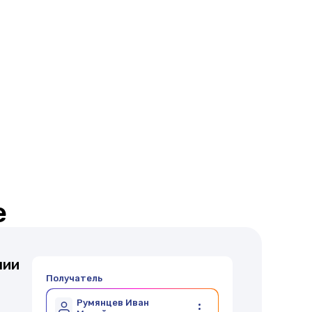
е
нии
Получатель
Румянцев Иван