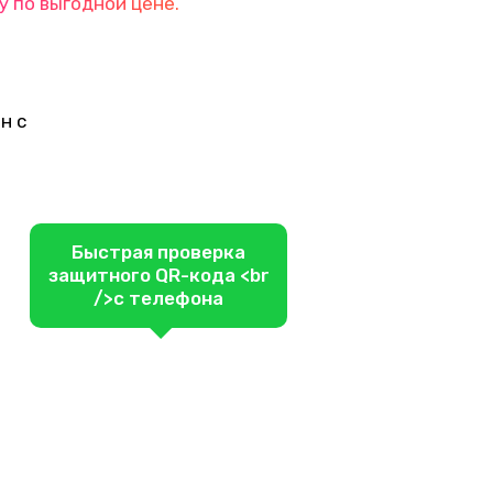
у по выгодной цене.
н с
Быстрая проверка
защитного QR-кода <br
/>с телефона