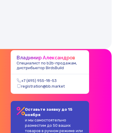
Владимир Александров
Специалист по b2b-продажам,
дистрибьютор BirdsBuild
+7 (495) 955-18-53
registration@bb.market
Оставьте заявку до 15
ноября
и мы самостоятельно
разместим до 50 ваших
товаров в ручном режиме или