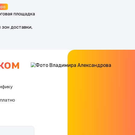
оро
рговая площадка
 зон доставки,
ком
цифику
сплатно