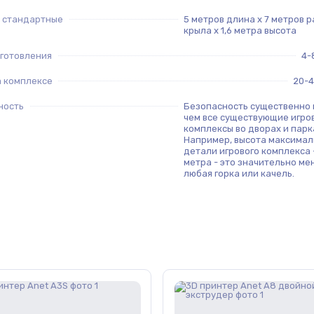
 стандартные
5 метров длина х 7 метров 
крыла х 1,6 метра высота
зготовления
4-
а комплексе
20-4
ность
Безопасность существенно 
чем все существующие игро
комплексы во дворах и парк
Например, высота максимал
детали игрового комплекса -
метра - это значительно ме
любая горка или качель.