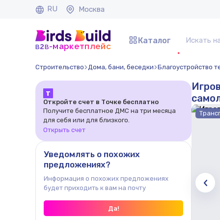
RU
Москва
Каталог
b
b
-маркетплейс
2
Строительство
Дома, бани, беседки
Благоустройство т
Игров
Т
самол
Откройте счет в Точке бесплатно
Получите бесплатное ДМС на три месяца
Транс
для себя или для близкого.
Открыть счет
Уведомлять о похожих
предложениях?
Информация о похожих предложениях
будет приходить к вам на почту
Да!