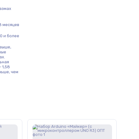
размах
8 месяцев
0 и более
выше,
вые
ах.
ьная
 1,58
ньше, чем