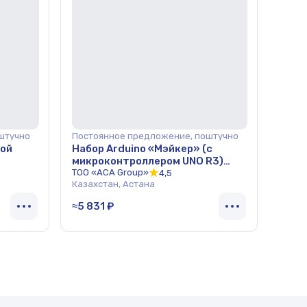
штучно
Постоянное предложение, поштучно
ной
Набор Arduino «Мэйкер» (с
микроконтроллером UNO R3)
ОПТ
ТОО «ACA Group»
4,5
Казахстан, Астана
≈5 831 ₽