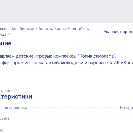
ссия, Челябинская область, Миасс, Молодёжная
Условия перед
ица, 4
ание
ь еще...
ктеристики
ская проверка
Не пр
бъем
ес