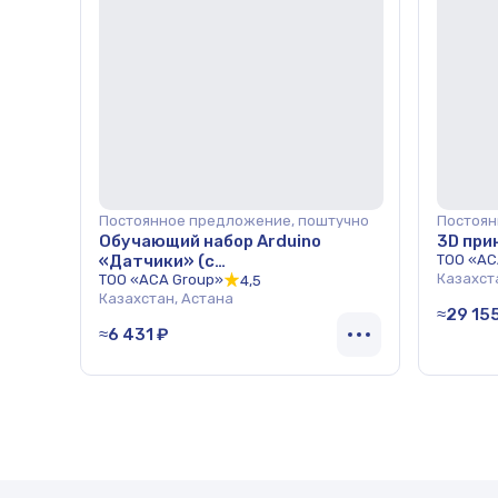
Постоянное предложение, поштучно
Постоян
Обучающий набор Arduino
3D при
«Датчики» (с
ТОО «AC
Казахст
микроконтроллером UNO R3)
ТОО «ACA Group»
4,5
Казахстан, Астана
ОПТ
≈29 15
≈6 431 ₽