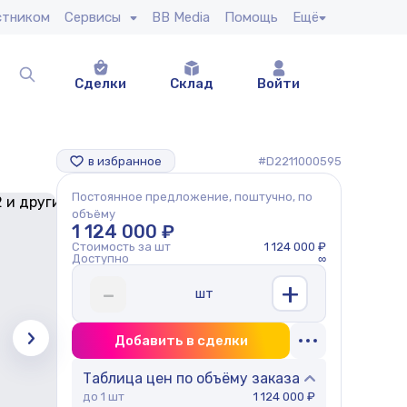
стником
Сервисы
BB Media
Помощь
Ещё
Сделки
Склад
Войти
в избранное
#D2211000595
Постоянное предложение, поштучно, по
объёму
1 124 000 ₽
Стоимость за шт
1 124 000 ₽
Доступно
∞
+
-
шт
Добавить в сделки
Таблица цен по объёму заказа
до 1 шт
1 124 000 ₽