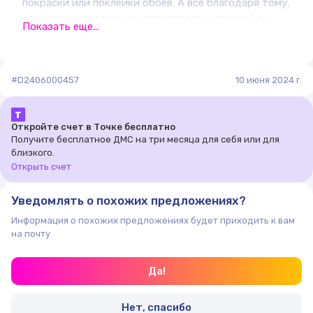
покраски или поклейки обоев. А все благодаря тому,
что материал отлично справляется с задачей по
Показать еще...
армированию поверхности стены. Скроет появление
трещин на стенах.
Компания «Yangzhеou Eastshow Decoration Material
#D2406000457
10 июня 2024 г.
Co. Ltd», известная как ESDM, является ведущим
производителем высококачественных обоев в
Т
Китае.
Откройте счет в Точке бесплатно
Получите бесплатное ДМС на три месяца для себя или для
близкого.
Открыть счет
Уведомлять о похожих предложениях?
Информация о похожих предложениях будет приходить к вам
на почту
Да!
Нет, спасибо