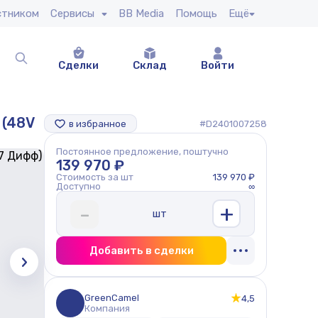
стником
Сервисы
BB Media
Помощь
Ещё
Сделки
Склад
Войти
 (48V
в избранное
#D2401007258
Постоянное предложение, поштучно
139 970 ₽
Стоимость за шт
139 970 ₽
Доступно
∞
+
-
шт
Добавить в сделки
GreenCamel
4,5
Компания