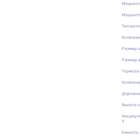
Мощность
Мощность
Тип мот
Колесны
Размер 
Размер 
Тормоза
Колесная
Дорожны
Высота с
Аккумул
V
Ёмкость 