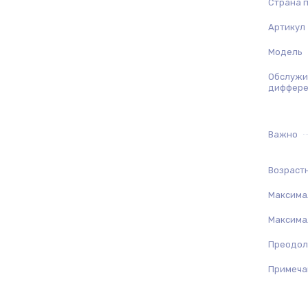
Страна 
Артикул
Модель
Обслужи
диффере
Важно
Возрастн
Максимал
Максимал
Преодол
Примеча