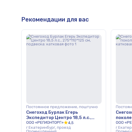
Рекомендации для вас
Постоянное предложение, поштучно
Постоян
Снегоход Бурлак Егерь
Снегох
Экспедитор Центро 18,5 л.с.,
поколен
275*110*125 см, подвеска:
ООО «РЕГИОНТОРГ»
катков
ООО «Р
4,5
г Екатеринбург, проезд
г Екате
катковая
Промышленный
Промыш