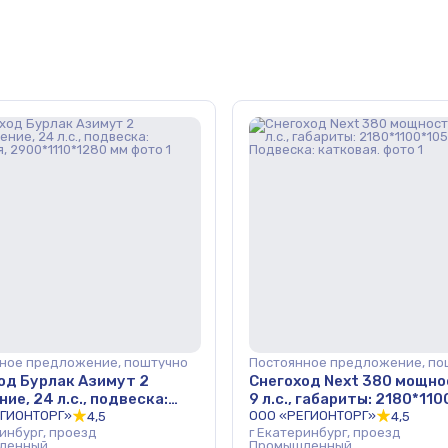
ное предложение, поштучно
Постоянное предложение, по
од Бурлак Азимут 2
Снегоход Next 380 мощно
ие, 24 л.с., подвеска:
9 л.с., габариты: 2180*11
ая, 2900*1110*1280 мм
ЕГИОНТОРГ»
мм., Подвеска: катковая.
ООО «РЕГИОНТОРГ»
4,5
4,5
ринбург, проезд
г Екатеринбург, проезд
ленный
Промышленный