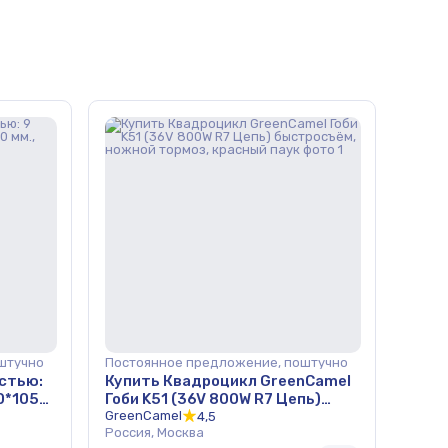
штучно
Постоянное предложение, поштучно
стью:
Купить Квадроцикл GreenCamel
00*1050
Гоби K51 (36V 800W R7 Цепь)
быстросъём, ножной тормоз,
GreenCamel
4,5
Россия, Москва
красный паук