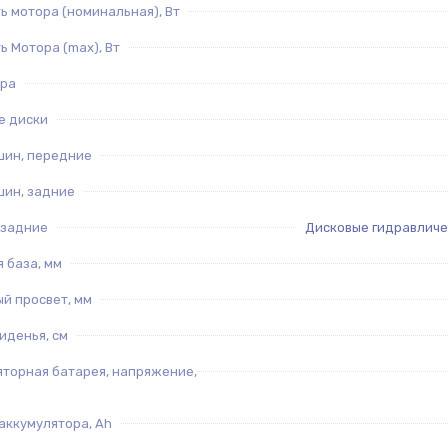
 мотора (номинальная), Вт
 Мотора (max), Вт
ора
е диски
шин, передние
шин, задние
 задние
Дисковые гидравличе
 база, мм
й просвет, мм
иденья, см
яторная батарея, напряжение,
аккумулятора, Ah