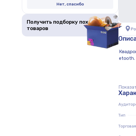
Нет, спасибо
Получить подборку похожих
товаров
Ро
Опис
Показат
Хара
Аудитор
Тип
Торговая