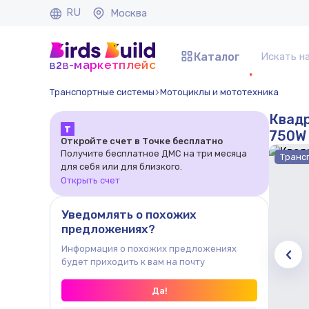
RU
Москва
Каталог
b
b
-маркетплейс
2
Транспортные системы
Мотоциклы и мототехника
Квадр
Т
750W 
Откройте счет в Точке бесплатно
Получите бесплатное ДМС на три месяца
Транс
для себя или для близкого.
Открыть счет
Уведомлять о похожих
предложениях?
Информация о похожих предложениях
будет приходить к вам на почту
Да!