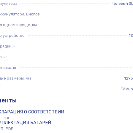
умулятора
Гелевый SL
ккумулятора, циклов
а одном заряде, км
е устройство
11
рядки, ч
, кг
ковке, кг
ные размеры, мм
129
Тёмно
менты
КЛАРАЦИЯ О СООТВЕТСТВИИ
Б
PDF
МПЛЕКТАЦИЯ БАТАРЕЙ
КБ
PDF