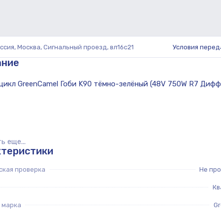
ссия, Москва, Сигнальный проезд, вл16с21
Условия перед
ание
ь еще...
ктеристики
ская проверка
Не пр
Кв
 марка
G