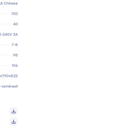
A Chilwee
700
40
0-240V 3A
7-8
98
106
5×790×825
-зелёный