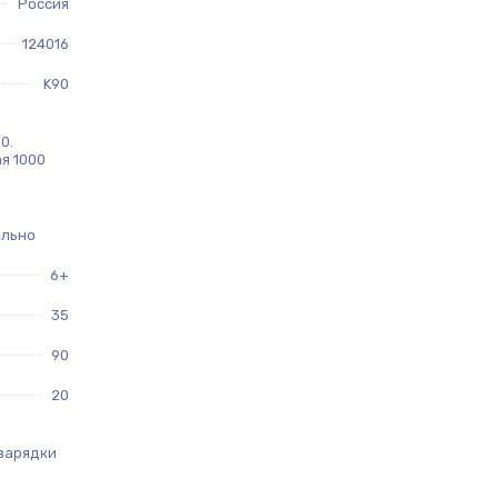
Россия
124016
K90
0.
ая 1000
ельно
6+
35
90
20
 зарядки