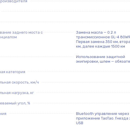
производителя
вание заднего моста с
Замена масла — 0.2 л
нциалом
трансмиссионное GL-4 80W9
Первая замена 350 км, втор
км, далее каждые 1500 км
Использование защитной
экипировки, шлем — обязат
ая категория
ьная скорость, км/ч
ьная нагрузка, кг
еваемый угол, %
ния
Bluetooth управление через
приложение TaoTao. Гнезда
USB