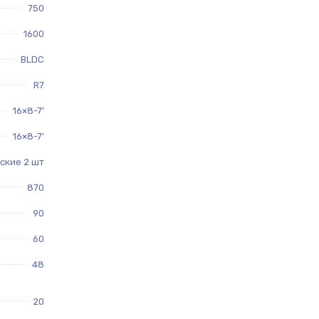
750
1600
BLDC
R7
16×8-7'
16×8-7'
ские 2 шт
870
90
60
48
20