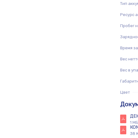
Тип акк
Ресурс а
Пробег н
Зарядно
Время за
Вес нетто
Вес в упа
Габарит
Цвет
Доку
ДЕ
1 М
КО
38 