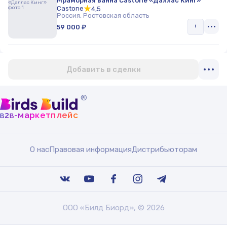
Мраморная ванна Castone «Даллас Кинг»
Castone
4,5
Россия, Ростовская область
59 000 ₽
Добавить в сделки
®
b
b
-маркетплейс
2
О нас
Правовая информация
Дистрибьюторам
ООО «Билд Биорд», © 2026