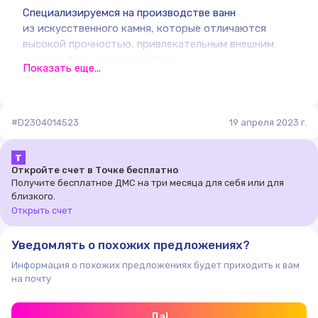
Специализируемся на производстве ванн
из искусственного камня, которые отличаются
высокой прочностью, привлекательным внешним
видом и функциональностью.
Показать еще...
Искусственный камень, созданный на основе
натуральных камней с добавлением смол
и пигментов, обладает множеством преимуществ
#D2304014523
19 апреля 2023 г.
по сравнению с натуральным камнем. Он лёгкий,
прочный, устойчив к царапинам и пятнам, а также
Т
может быть изготовлен в разных формах
Откройте счет в Точке бесплатно
и размерах.
Получите бесплатное ДМС на три месяца для себя или для
близкого.
Открыть счет
Уведомлять о похожих предложениях?
Информация о похожих предложениях будет приходить к вам
на почту
Да!