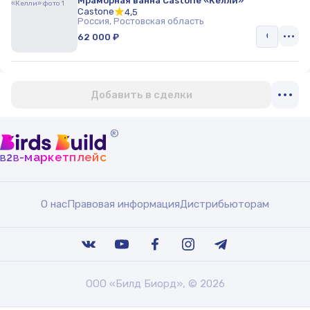
Мраморная ванна Castone «Келли»
Castone
4,5
Россия, Ростовская область
62 000 ₽
Добавить в сделки
®
b
b
-маркетплейс
2
О нас
Правовая информация
Дистрибьюторам
ООО «Билд Биорд», © 2026