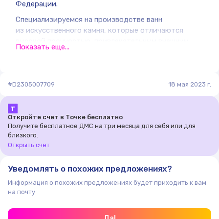
Федерации.
Специализируемся на производстве ванн
из искусственного камня, которые отличаются
высокой прочностью, привлекательным внешним
Показать еще...
видом и функциональностью.
Искусственный камень, созданный на основе
натуральных камней с добавлением смол
#D2305007709
18 мая 2023 г.
и пигментов, обладает множеством преимуществ
по сравнению с натуральным камнем. Он лёгкий,
Т
прочный, устойчив к царапинам и пятнам, а также
Откройте счет в Точке бесплатно
может быть изготовлен в разных формах
Получите бесплатное ДМС на три месяца для себя или для
и размерах.
близкого.
Открыть счет
Уведомлять о похожих предложениях?
Информация о похожих предложениях будет приходить к вам
на почту
Да!