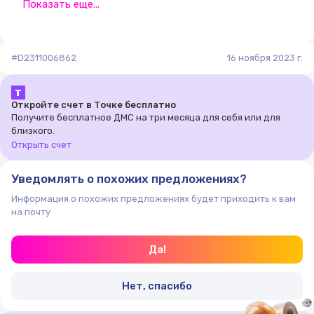
борта и поясу.
Показать еще...
К каждому женскому пальто, в зависимости от
состава материала и особенностей эксплуатации,
прилагается уникальный ярлык с советами,
#D2311006862
16 ноября 2023 г.
способными помочь в уходе за вещью, не
переживая, что изделие сможет повредиться. Это
Т
особенно важно, когда дело доходит до чистки
Откройте счет в Точке бесплатно
Получите бесплатное ДМС на три месяца для себя или для
пальто.
близкого.
Хранить его тоже нужно правильно: сухим в шкафу,
Открыть счет
вертикально на плечиках и с хорошей циркуляцией
воздуха.
Уведомлять о похожих предложениях?
Информация о похожих предложениях будет приходить к вам
на почту
Да!
Нет, спасибо