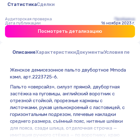
Статистика
Сделки
Аудиторская проверка
Пройдена
Дата публикации
16 ноября 2023 г.
Посмотреть детализацию
Описание
Характеристики
Документы
Условия перед
Женское демисезонное пальто двубортное Mmoda
кэмл, арт.2223725-6.
Пальто «оверсайз», силуэт прямой, двубортная
застёжка на пуговицы, английский воротник с
отрезной стойкой, прорезные карманы с
листочками, рукав цельнокроеный с ластовицей, с
горизонтальным подрезом, плечевые накладки
среднего размера, съёмный пояс, нитяные шлёвки
для пояса, сзади шлица, отделочная строчка —
имитация ручного стёжка — по воротнику, краю