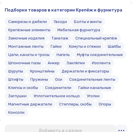
Подборки товаров в категории Крепёж и фурнитура
Саморезы и дюбели
Гвозди
Болты и винты
Крепёжные элементы
Мебельная фурнитура
Замочные изделия
Такелаж
Специальный крепёж
Монтажные ленты
Гайки
Хомуты и стяжки
Шайбы
Цепи, канаты и тросы
Нагель
Муфты соединительные
Шпоночные пазы
Анкер
Заклёпки
Изолента
Шурупы
Кронштейны
Держатели и фиксаторы
Штифты
Пружины
Оси
Соединительные ленты
Клипсы и скобы
Соединители
Гайки канальные
Заглушки
Уплотнительное кольцо
Уголки
Магнитные держатели
Степлеры, скобы
Опоры
Консоли
Добавить в сделки