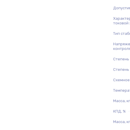
Допустим
Характе
токовой 
Тип ста
Напряже
контрол
Степень
Степень
Схемное
Температ
Масса, кг
КПД, %
Масса, кг