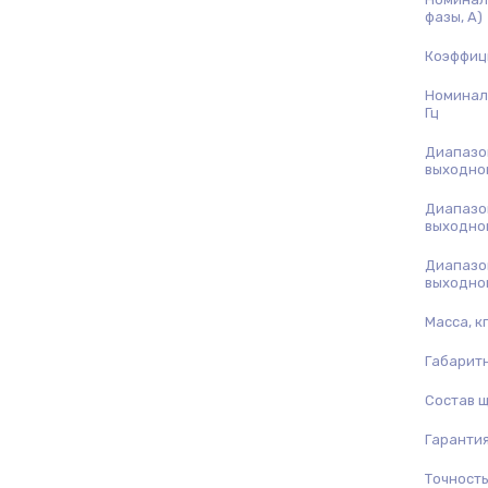
фазы, А)
Коэффиц
Номинал
Гц
Диапазо
выходно
Диапазо
выходно
Диапазо
выходном
Масса, кг
Габарит
Состав 
Гарантия
Точность