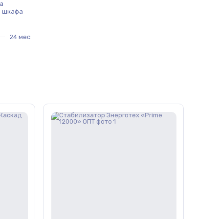
а
а шкафа
24 мес