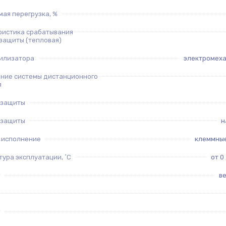
ая перегрузка, %
ристика срабатывания
защиты (тепловая)
билизатора
электромех
ние системы дистанционного
я
 защиты
 защиты
н
 исполнение
клеммные
ура эксплуатации, ˚С
от 0
в