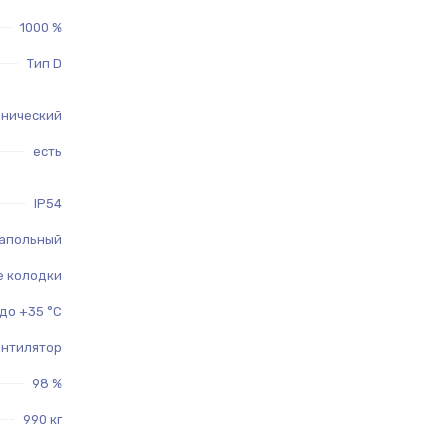
1000 %
Тип D
анический
есть
IP54
апольный
 колодки
 до +35 °C
ентилятор
98 %
990 кг