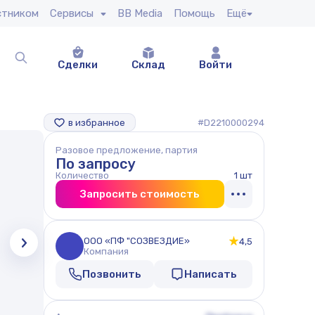
стником
Сервисы
BB Media
Помощь
Ещё
Сделки
Склад
Войти
в избранное
#D2210000294
Разовое предложение, партия
По запросу
Количество
1 шт
Запросить стоимость
ООО «ПФ "СОЗВЕЗДИЕ»
4,5
Компания
Позвонить
Написать