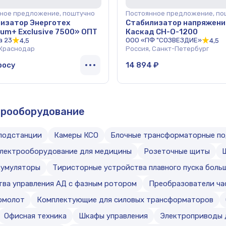
ное предложение, поштучно
Постоянное предложение, по
изатор Энерготех
Стабилизатор напряжени
um+ Exclusive 7500» ОПТ
Каскад СН-О-1200
а 23
ООО «ПФ "СОЗВЕЗДИЕ»
4,5
4,5
 Краснодар
Россия, Санкт-Петербург
росу
14 894 ₽
трооборудование
подстанции
Камеры КСО
Блочные трансформаторные п
лектрооборудование для медицины
Розеточные щиты
кумуляторы
Тиристорные устройства плавного пуска бол
тва управления АД с фазным ротором
Преобразователи ча
омолот
Комплектующие для силовых трансформаторов
Офисная техника
Шкафы управления
Электроприводы 