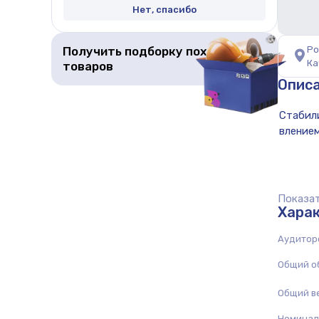
Нет, спасибо
Получить подборку похожих
Ро
Ка
товаров
Опис
Показат
Хара
Аудитор
Общий о
Общий в
Номиналь