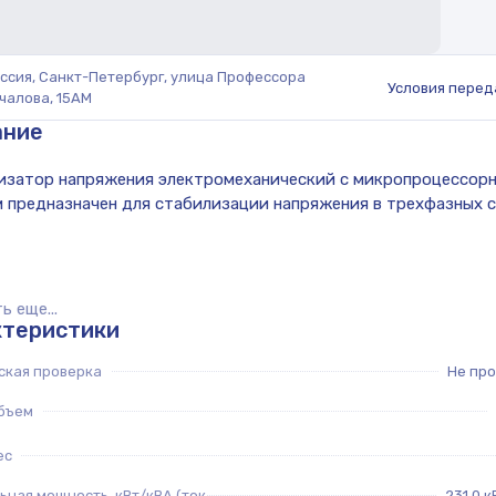
ссия, Санкт-Петербург, улица Профессора
Условия перед
чалова, 15АМ
ание
ь еще...
ктеристики
ская проверка
Не пр
бъем
ес
ная мощность, кВт/кВА (ток
231,0 к