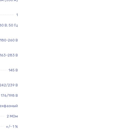
1
80 В; 50 Гц
180-260 В
163–283 В
145 В
242/239 В
176/198 В
ехфазный
2 МОм
+/- 1 %