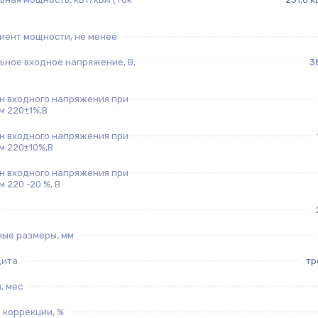
иент мощности, не менее
ьное входное напряжение, В,
3
н входного напряжения при
м 220±1%,В
н входного напряжения при
м 220±10%,В
н входного напряжения при
 220 -20 %, В
ные размеры, мм
щита
тр
, мес
 коррекции, %