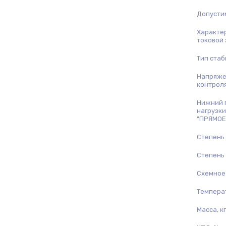
Допустим
Характе
токовой 
Тип ста
Напряже
контрол
Нижний 
нагрузки
"ПРЯМОЕ 
Степень
Степень
Схемное
Температ
Масса, кг