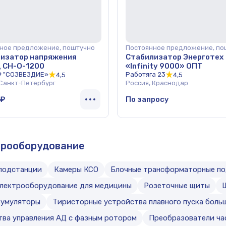
ное предложение, поштучно
Постоянное предложение, по
изатор напряжения
Стабилизатор Энерготех
 СН-О-1200
«Infinity 9000» ОПТ
Ф "СОЗВЕЗДИЕ»
Работяга 23
4,5
4,5
 Санкт-Петербург
Россия, Краснодар
 ₽
По запросу
трооборудование
подстанции
Камеры КСО
Блочные трансформаторные п
лектрооборудование для медицины
Розеточные щиты
кумуляторы
Тиристорные устройства плавного пуска бол
тва управления АД с фазным ротором
Преобразователи ча