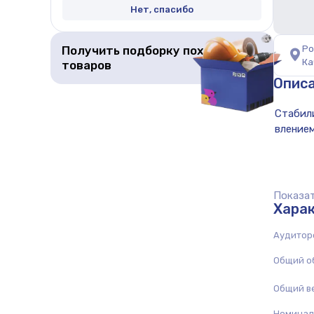
Нет, спасибо
Получить подборку похожих
Ро
Ка
товаров
Опис
Показат
Хара
Аудитор
Общий о
Общий в
Номиналь