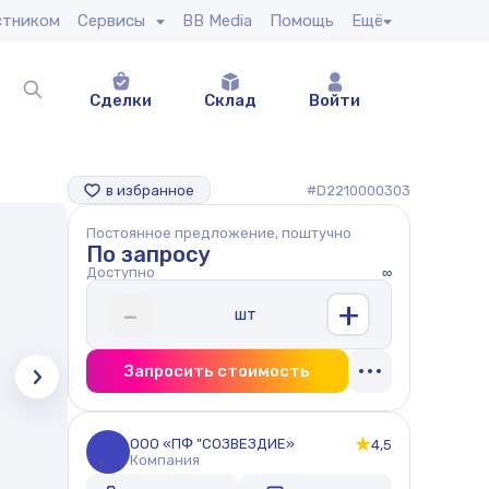
стником
Сервисы
BB Media
Помощь
Ещё
Сделки
Склад
Войти
в избранное
#D2210000303
Постоянное предложение, поштучно
По запросу
Доступно
∞
+
-
шт
Запросить стоимость
ООО «ПФ "СОЗВЕЗДИЕ»
4,5
Компания