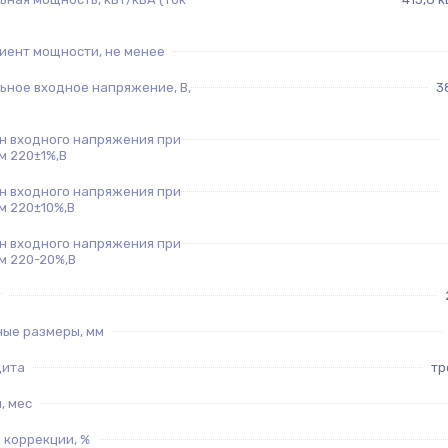
иент мощности, не менее
ьное входное напряжение, В,
3
н входного напряжения при
м 220±1%,В
н входного напряжения при
м 220±10%,В
н входного напряжения при
м 220-20%,В
ные размеры, мм
щита
тр
, мес
 коррекции, %