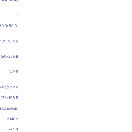
1
80 В; 50 Гц
185-254 В
168-276 В
149 В
242/239 В
176/198 В
ехфазный
2 МОм
+/- 1 %