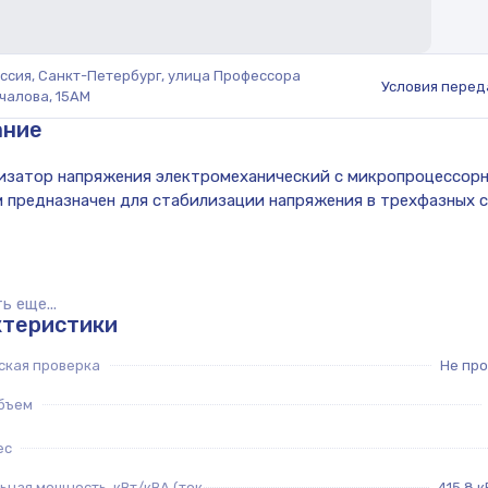
ссия, Санкт-Петербург, улица Профессора
Условия перед
чалова, 15АМ
ание
ь еще...
ктеристики
ская проверка
Не пр
бъем
ес
ная мощность, кВт/кВА (ток
415,8 к