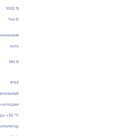
1000 %
Тип D
анический
есть
185 В
IP54
апольный
 колодки
 до +35 °C
ентилятор