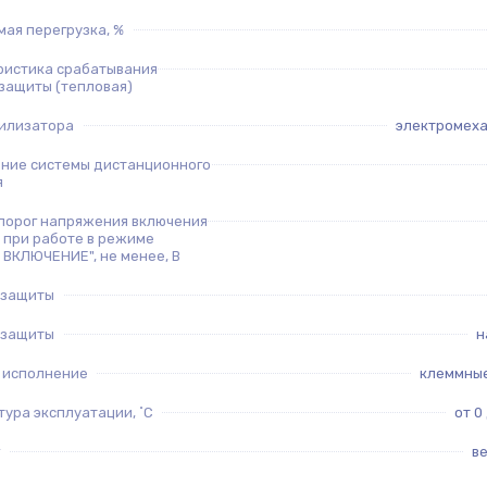
ая перегрузка, %
ристика срабатывания
защиты (тепловая)
билизатора
электромех
ние системы дистанционного
я
порог напряжения включения
 при работе в режиме
ВКЛЮЧЕНИЕ", не менее, В
 защиты
 защиты
н
 исполнение
клеммные
ура эксплуатации, ˚С
от 0
в