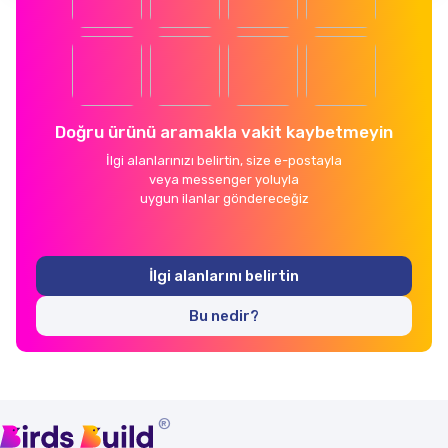
Doğru ürünü aramakla vakit kaybetmeyin
İlgi alanlarınızı belirtin, size e-postayla
veya messenger yoluyla
uygun ilanlar göndereceğiz
İlgi alanlarını belirtin
Bu nedir?
®