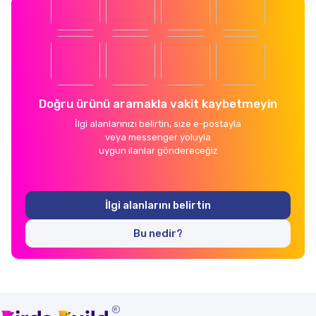
Doğru ürünü aramakla vakit kaybetmeyin
İlgi alanlarınızı belirtin, size e-postayla
veya messenger yoluyla
uygun ilanlar göndereceğiz
İlgi alanlarını belirtin
Bu nedir?
®