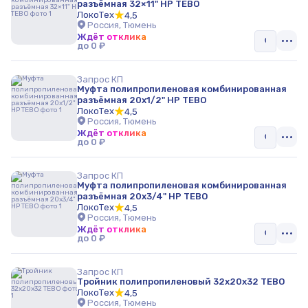
разъёмная 32×11" НР TEBO
ЛокоТех
4,5
Мусоропровод
Россия, Тюмень
Ждёт отклика
Сантехника и товары для ванной комнаты
до 0 ₽
Манжеты и рукава высокого давления
Запрос КП
Муфта полипропиленовая комбинированная
Элементы трубопровода
разъёмная 20х1/2" НР TEBO
ЛокоТех
4,5
Россия, Тюмень
Подводка для воды
Ждёт отклика
до 0 ₽
Люки и комплектующие для колодцев
Запрос КП
Фильтры, грязевики, элеваторы и воздухоотводчики
Муфта полипропиленовая комбинированная
разъёмная 20х3/4" НР TEBO
Гидроаккумуляторы
ЛокоТех
4,5
Россия, Тюмень
Ждёт отклика
Смесители
до 0 ₽
Мотопомпы
Запрос КП
Тройник полипропиленовый 32х20х32 TEBO
Тройники, переходники и отводы
ЛокоТех
4,5
Россия, Тюмень