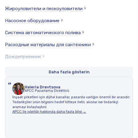
Жироуловители и пескоуловители
Насосное оборудование
Система автоматического полива
Расходные материалы для сантехники
Дождепреемник
Спецтехника
Daha fazla gösterin
Другое
“
Valeria Drevtsova
APCC Pazarlama Direktörü
Фильтрующая загрузка (водоочистка)
İnşaat şirketleri için dijital kanallar, pazarda varlığın önemli bir aracıdır.
Tedarikçiler ürün bilgisini hedef kitleye iletir, alıcılar ise tedarikçi
Запорная арматура
aramayı kolaylaştırır.
APCC ile işbirliği hakkında daha fazla bilgi →
Комплектующие для систем водоочистки
Канализация