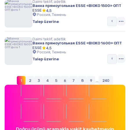
Daimi teklif, adetlik
Ванна прямоугольная ESSE «BIOKO 1500» ОПТ
ESSE
4,5
Россия, Тюмень
Talep üzerine
Daimi teklif, adetlik
Ванна прямоугольная ESSE «BIOKO 1600» ОПТ
ESSE
4,5
Россия, Тюмень
Talep üzerine
1
2
3
4
5
6
7
8
9
...
240
Doğru ürünü aramakla vakit kaybetmeyin