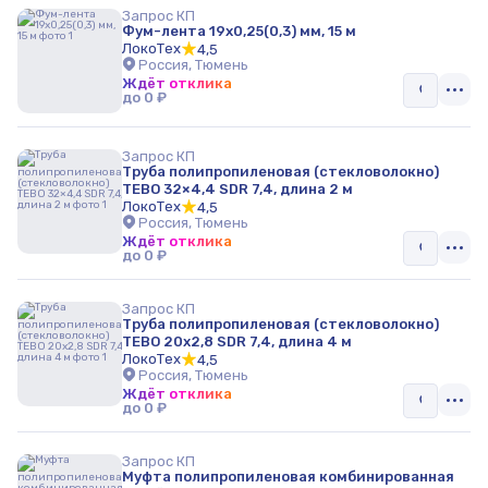
Запрос КП
Счётчики
Фум-лента 19х0,25(0,3) мм, 15 м
ЛокоТех
4,5
Россия, Тюмень
Строительство прудов
Ждёт отклика
до 0 ₽
Канализация
Запрос КП
Водоподготовка, фильтрация воды
Труба полипропиленовая (стекловолокно)
TEBO 32×4,4 SDR 7,4, длина 2 м
Водоотведение
ЛокоТех
4,5
Россия, Тюмень
Ждёт отклика
Водосток
до 0 ₽
Комплекты водосточной системы
Запрос КП
Труба полипропиленовая (стекловолокно)
Станции повышения давления (СПД) и пожаротушения
TEBO 20х2,8 SDR 7,4, длина 4 м
(СПТ)
ЛокоТех
4,5
Россия, Тюмень
Водоотведение и дренаж
Ждёт отклика
до 0 ₽
Ливневые очистные сооружения
Запрос КП
Указатели уровня жидкости
Муфта полипропиленовая комбинированная