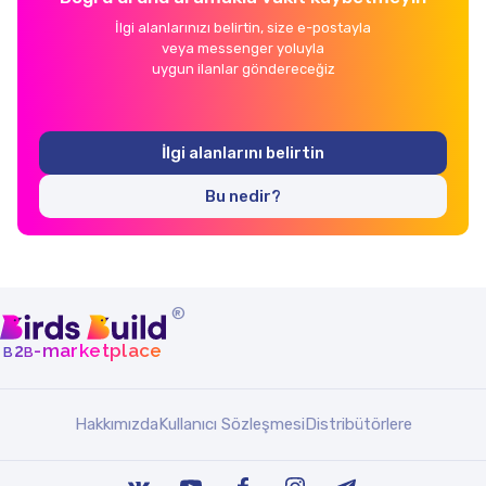
İlgi alanlarınızı belirtin, size e-postayla
veya messenger yoluyla
uygun ilanlar göndereceğiz
İlgi alanlarını belirtin
Bu nedir?
®
b
b
-marketplace
2
Hakkımızda
Kullanıcı Sözleşmesi
Distribütörlere