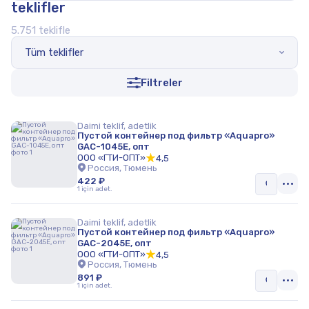
teklifler
Защита от протечек воды
5.751 teklifle
Комплектующие водоснобжения
Tüm teklifler
Поплавковый уровнемер
Filtreler
Кольца колодезные
Колонки водоразборные
Daimi teklif, adetlik
Пустой контейнер под фильтр «Aquapro»
Измерительные приборы
GAC-1045E, опт
ООО «ГТИ-ОПТ»
4,5
Ёмкости и резервуары для воды
Россия, Тюмень
422 ₽
1 için adet.
Запорная арматура
Системы дорожного водоотвода
Daimi teklif, adetlik
Пустой контейнер под фильтр «Aquapro»
GAC-2045E, опт
Фильтры
ООО «ГТИ-ОПТ»
4,5
Россия, Тюмень
Детали трубопроводов, хомуты и крепёж
891 ₽
1 için adet.
Нагревательные системы