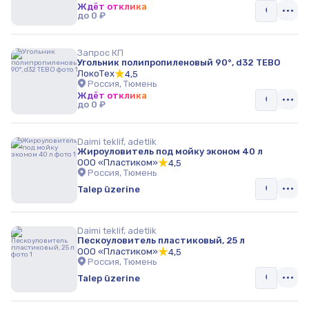
Гидромеханизация
Ждёт отклика
до 0 ₽
Сантехника
Запрос КП
Сантехника и товары для ванной комнаты
Угольник полипропиленовый 90°, d32 TEBO
ЛокоТех
4,5
Радиаторы
Россия, Тюмень
Ждёт отклика
до 0 ₽
Крепёж
Трубы и фитинги
Daimi teklif, adetlik
Жироуловитель под мойку эконом 40 л
ООО «Пластиком»
4,5
Россия, Тюмень
Talep üzerine
Daimi teklif, adetlik
Пескоуловитель пластиковый, 25 л
ООО «Пластиком»
4,5
Россия, Тюмень
Talep üzerine