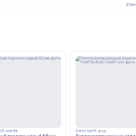
370×
if, adetlik
Daimi teklif, grup