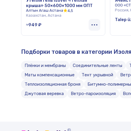
Утеплитель Isover «Тёплая
Ячеист
крыша» 50×600×1000 мм ОПТ
ООО «С
Россия,
Алтын Агаш Астана
4,5
Казахстан, Астана
Talep ü
≈949 ₽
Подборки товаров в категории Изол
Плёнки и мембраны
Соединительные ленты
Маты компенсационные
Тент укрывной
Ветр
Теплоизоляционная броня
Битумно-полимерны
Джутовая веревка
Ветро-пароизоляция
Всп
®