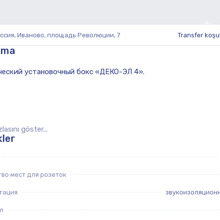
ссия, Иваново, площадь Революции, 7
Transfer koşul
ama
lasını göster...
kler
во мест для розеток
тация
звукоизоляцион
л