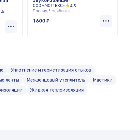
лия
Звукоизоляция
ООО «МОТТЕКС»
4,5
Россия, Челябинск
4,5
1 600 ₽
ие
Уплотнение и герметизация стыков
ые ленты
Межвенцовый утеплитель
Мастики
оизоляции
Жидкая теплоизоляция