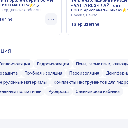
ый поролон серый 50 мм
Теплоизоляционные изде
ТЕЙДЖ МАСТЕР»
«VATTA RUS» ЛАЙТ опт
4,5
 Свердловская область
ООО «Термопанель-Пенза»
Россия, Пенза
zerine
Talep üzerine
яция
Теплоизоляция
Гидроизоляция
Пены, герметики, клеющ
озащита
Трубная изоляция
Пароизоляция
Демпферн
е рулонные материалы
Комплекты инструментов для гидр
ененный полиэтилен
Рубероид
Сальниковая набивка