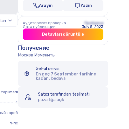
Arayın
Yazın
ları
Аудиторская проверка
Пройдена
Дата публикации
July 5, 2023
Detayları görüntüle
Получение
Москва
Изменить
Gel-al servis
En geç 7 September tarihine
kadar
, bedava
Yapılmadı
Satıcı tarafından teslimatı
pazarlığa açık
4
ный короб
гипс