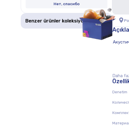
Нет, спасибо
Benzer ürünler koleksiyonu al
Ро
Açıkl
Daha faz
Özelli
Denetim
Количест
Комплек
Материа