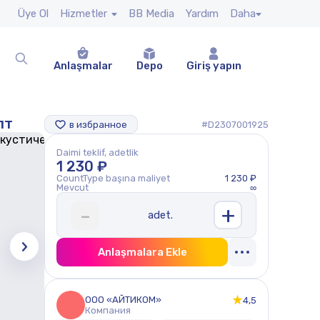
Üye Ol
Hizmetler
BB Media
Yardım
Daha
Anlaşmalar
Depo
Giriş yapın
пт
в избранное
#D2307001925
Daimi teklif, adetlik
1 230 ₽
CountType başına maliyet
1 230 ₽
Mevcut
∞
+
-
adet.
Anlaşmalara Ekle
ООО «АЙТИКОМ»
4,5
Компания