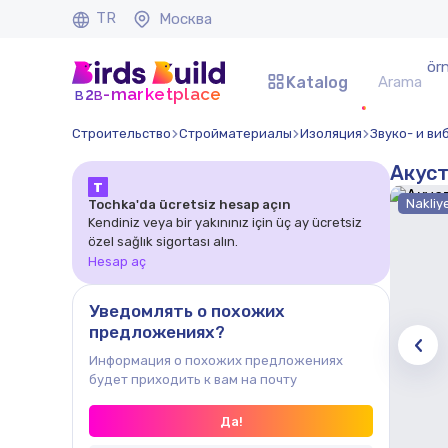
TR
Москва
ör
Katalog
b
b
-marketplace
2
Строительство
Стройматериалы
Изоляция
Звуко- и в
Акуст
Т
Nakliye
Tochka'da ücretsiz hesap açın
Kendiniz veya bir yakınınız için üç ay ücretsiz
özel sağlık sigortası alın.
Hesap aç
Уведомлять о похожих
предложениях?
Информация о похожих предложениях
будет приходить к вам на почту
Да!