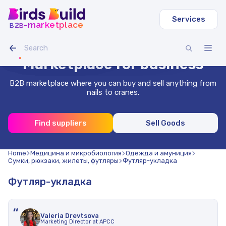
Services
b
b
-marketplace
2
Round VGP pipe
IAMLED STEREO 120 LED strip
Crawler excavator Volvo EC
Oat-pea grain mix (20 tons)
Dry planed board 40x140x3000 (1000 pcs.)
Profile pipe 40x40x2 mm square 3 m (500 pcs.)
$120.000
$3.000
$1.100
$4.000
Stainless wire 1.8 mm 50 m
Flexible asphalt shingles, salsa
Marketplace for business
B2B marketplace where you can buy and sell anything from
nails to cranes.
Find suppliers
Sell Goods
Home
Медицина и микробиология
Одежда и амуниция
Сумки, рюкзаки, жилеты, футляры
Футляр-укладка
Футляр-укладка
“
Valeria Drevtsova
Marketing Director at APCC