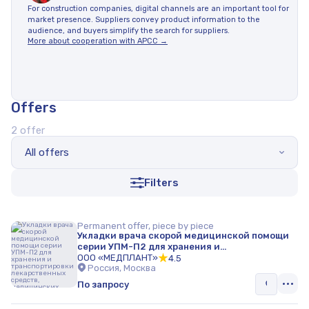
For construction companies, digital channels are an important tool for
market presence. Suppliers convey product information to the
audience, and buyers simplify the search for suppliers.
More about cooperation with APCC →
Offers
2 offer
All offers
Filters
Permanent offer, piece by piece
Укладки врача скорой медицинской помощи
серии УПМ-П2 для хранения и
транспортировки лекарственных средств,
ООО «МЕДПЛАНТ»
4.5
Россия, Москва
медицинских инструментов
По запросу