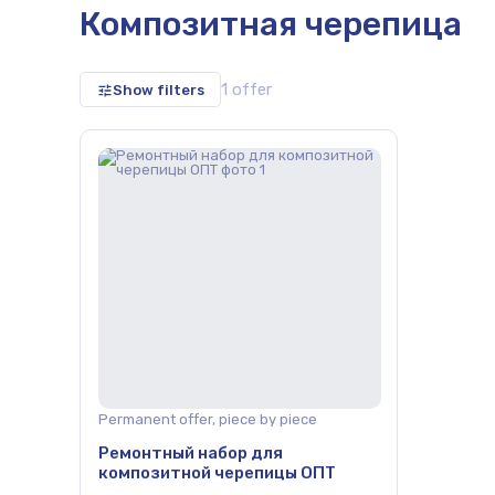
Композитная черепица
1 offer
Show filters
les, salsa
Permanent offer, piece by piece
Ремонтный набор для
композитной черепицы ОПТ