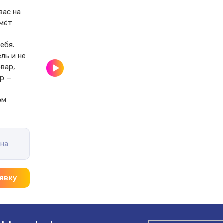
ас на 
мёт 
бя.

ль и не 
вар, 
р — 
 
ом 
на
явку