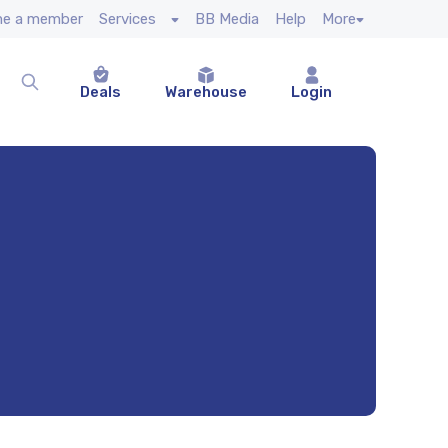
e a member
Services
BB Media
Help
More
Deals
Warehouse
Login