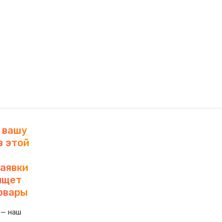
 вашу
в этой
заявки
 ищет
овары
 — наш 