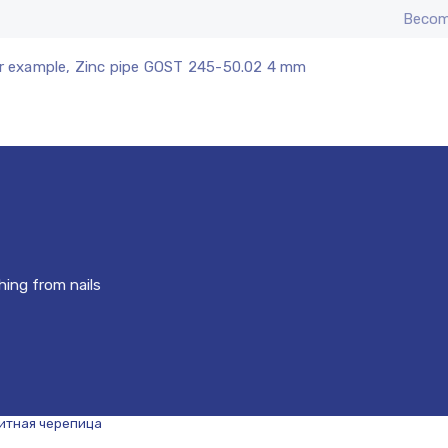
Becom
r example, Zinc pipe GOST 245-50.02 4 mm
hing from nails
итная черепица