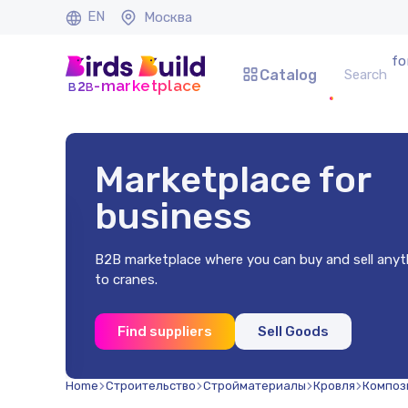
EN
Москва
fo
Catalog
b
b
-marketplace
2
Marketplace for
business
B2B marketplace where you can buy and sell anyt
to cranes.
x2 mm
Find suppliers
Sell Goods
.)
Home
Строительство
Стройматериалы
Кровля
Композ