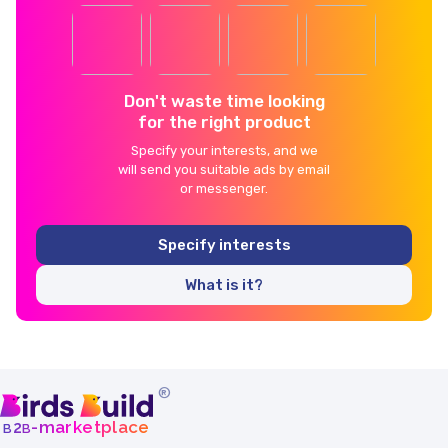
Don't waste time looking
for the right product
Specify your interests, and we
will send you suitable ads by email
or messenger.
Specify interests
What is it?
®
b
b
-marketplace
2