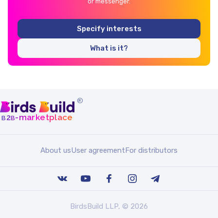
or messenger.
Specify interests
What is it?
®
b
b
-marketplace
2
About us
User agreement
For distributors
BirdsBuild LLP, © 2026