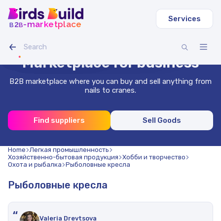
Services
b
b
-marketplace
2
Round VGP pipe
IAMLED STEREO 120 LED strip
Crawler excavator Volvo EC
Oat-pea grain mix (20 tons)
Dry planed board 40x140x3000 (1000 pcs.)
Profile pipe 40x40x2 mm square 3 m (500 pcs.)
$120.000
$3.000
$1.100
$4.000
Stainless wire 1.8 mm 50 m
Flexible asphalt shingles, salsa
Marketplace for business
B2B marketplace where you can buy and sell anything from
nails to cranes.
Find suppliers
Sell Goods
Home
Легкая промышленность
Хозяйственно-бытовая продукция
Хобби и творчество
Охота и рыбалка
Рыболовные кресла
Рыболовные кресла
“
Valeria Drevtsova