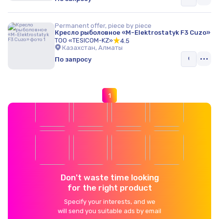
Permanent offer, piece by piece
Кресло рыболовное «M-Elektrostatyk F3 Cuzo»
ТОО «TESICOM-KZ»
4.5
Казахстан, Алматы
По запросу
1
Don't waste time looking
for the right product
Specify your interests, and we
will send you suitable ads by email