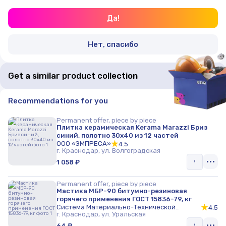
Да!
Нет, спасибо
Get a similar product collection
Recommendations for you
Permanent offer, piece by piece
Плитка керамическая Kerama Marazzi Бриз
синий, полотно 30х40 из 12 частей
ООО «ЭМПРЕСА»
4.5
г. Краснодар, ул. Волгоградская
1 058 ₽
Permanent offer, piece by piece
Мастика МБР-90 битумно-резиновая
горячего применения ГОСТ 15836-79, кг
Система Материально-Технической
4.5
Комплектации
г. Краснодар, ул. Уральская
64 ₽