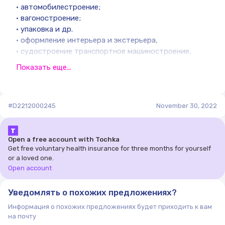
• автомобилестроение;
• вагоностроение;
• упаковка и др.
• оформление интерьера и экстерьера,
• судостроение транспортное машиностроение,
Мебельное производство
Показать еще...
Применение фанеры особенно рекомендуется для
изготовления компонентов мебели и
высококачественной мебели благодаря ее хорошим
#D2212000245
November 30, 2022
техническим характеристикам, легкости,
стабильности линейных размеров, а также
Т
благодаря легкости окончательной отделки
Open a free account with Tochka
поверхности.
Get free voluntary health insurance for three months for yourself
Фанера при сравнении с другими плиточными
or a loved one.
материалами удовлетворяет основным техническим
Open account
требованиям для производства мебели. Она
наиболее подходит для изготовления дверей
Уведомлять о похожих предложениях?
(включая большеразмерные), полок, деревянных
Информация о похожих предложениях будет приходить к вам
стульев и офисной мебели.
на почту