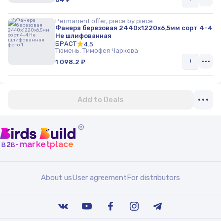
Permanent offer, piece by piece
Фанера березовая 2440х1220х6,5мм сорт 4-4
Не шлифованная
БРАСТ
4.5
Тюмень, Тимофея Чаркова
1 098.2 ₽
Add to Deals
®
b
b
-marketplace
2
About us
User agreement
For distributors