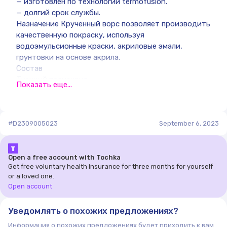
— изготовлен по технологии termofusion.
— долгий срок службы.
Назначение Крученный ворс позволяет производить
качественную покраску, используя
водоэмульсионные краски, акриловые эмали,
грунтовки на основе акрила.
Состав
Тканный полиакрил.
Показать еще...
Гарантийный срок хранения
Не ограничен.
#D2309005023
September 6, 2023
Т
Open a free account with Tochka
Get free voluntary health insurance for three months for yourself
or a loved one.
Open account
Уведомлять о похожих предложениях?
Информация о похожих предложениях будет приходить к вам