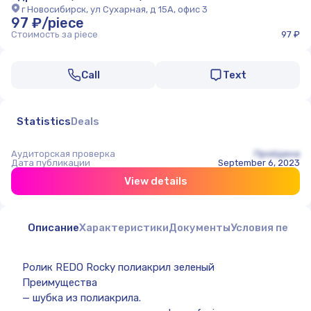
г Новосибирск, ул Сухарная, д 15А, офис 3
97 ₽/piece
Стоимость за piece
97 ₽
Call
Text
Statistics
Deals
Аудиторская проверка
Пройдена
Дата публикации
September 6, 2023
View details
Описание
Характеристики
Документы
Условия перед
Ролик REDO Rocky полиакрил зеленый
Преимущества
— шубка из полиакрила.