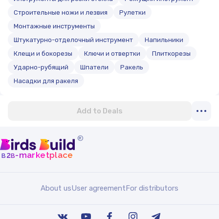
Строительные ножи и лезвия
Рулетки
Монтажные инструменты
Штукатурно-отделочный инструмент
Напильники
Клещи и бокорезы
Ключи и отвертки
Плиткорезы
Ударно-рубящий
Шпатели
Ракель
Насадки для ракеля
Add to Deals
®
b
b
-marketplace
2
About us
User agreement
For distributors