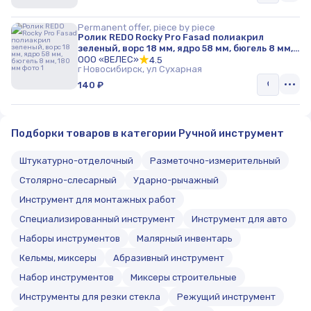
Permanent offer, piece by piece
Ролик REDO Rocky Pro Fasad полиакрил
зеленый, ворс 18 мм, ядро 58 мм, бюгель 8 мм,
180 мм
ООО «ВЕЛЕС»
4.5
г Новосибирск, ул Сухарная
140 ₽
Подборки товаров в категории Ручной инструмент
Штукатурно-отделочный
Разметочно-измерительный
Столярно-слесарный
Ударно-рычажный
Инструмент для монтажных работ
Специализированный инструмент
Инструмент для авто
Наборы инструментов
Малярный инвентарь
Кельмы, миксеры
Абразивный инструмент
Набор инструментов
Миксеры строительные
Инструменты для резки стекла
Режущий инструмент