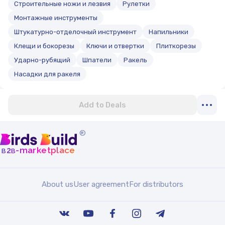
Строительные ножи и лезвия
Рулетки
Монтажные инструменты
Штукатурно-отделочный инструмент
Напильники
Клещи и бокорезы
Ключи и отвертки
Плиткорезы
Ударно-рубящий
Шпатели
Ракель
Насадки для ракеля
Add to Deals
®
b
b
-marketplace
2
About us
User agreement
For distributors