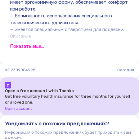
имеет эргономичную форму, обеспечивает комфорт
при работе.
— Возможность использования специального
телескопического удлинителя.
— имеется специальным отверстием для подвески.
Описание
Предназначена для осуществления малярных работ
Показать еще...
совместно с малярным роликом.
#D2309004998
Сегодня
Т
Open a free account with Tochka
Get free voluntary health insurance for three months for yourself
or a loved one.
Open account
Уведомлять о похожих предложениях?
Информация о похожих предложениях будет приходить к вам
на почту