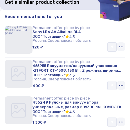
Get a similar product collection
Recommendations for you
Permanent offer, piece by piece
Sony LR6 AA Alkaline BL4
ООО "Поставщик"
4.5
Россия, Свердловская область
120 ₽
Permanent offer, piece by piece
455955 Вакууматор/вакуумный упаковщик
KITFORT КТ-1508, 130 Вт, 2 режима, ширина
пакета до 32 см, черный
ООО "Поставщик"
4.5
Россия, Свердловская область
400 ₽
Permanent offer, piece by piece
456249 Рулоны для вакууматора
универсальные, размер 20х300 см, КОМПЛЕКТ
3 штуки, 1500-07, КТ-1500-07
ООО "Поставщик"
4.5
Россия, Свердловская область
1 300 ₽