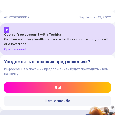
использовании обеих щеток ширина полосы
обработки равняется 800 мм. Бензиновая
«подметалка» Lavor Pro SWL 900ST имеет
#D2209000082
вместительный бак для мусора объемом 60 л,
September 12, 2022
который не потребуется часто опустошать.
Т
Open a free account with Tochka
Get free voluntary health insurance for three months for yourself
or a loved one.
Open account
Уведомлять о похожих предложениях?
Информация о похожих предложениях будет приходить к вам
на почту
Да!
Нет, спасибо