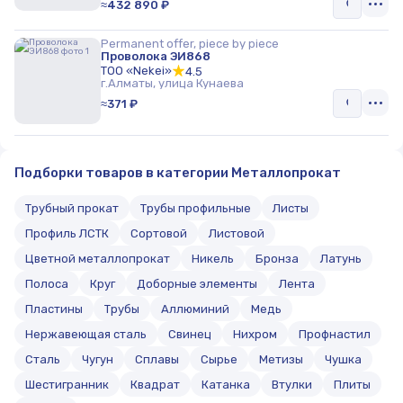
≈432 890 ₽
Permanent offer, piece by piece
Проволока ЭИ868
ТОО «Nekei»
4.5
г.Алматы, улица Кунаева
≈371 ₽
Подборки товаров в категории Металлопрокат
Трубный прокат
Трубы профильные
Листы
Профиль ЛСТК
Сортовой
Листовой
Цветной металлопрокат
Никель
Бронза
Латунь
Полоса
Круг
Доборные элементы
Лента
Пластины
Трубы
Аллюминий
Медь
Нержавеющая сталь
Свинец
Нихром
Профнастил
Сталь
Чугун
Сплавы
Сырье
Метизы
Чушка
Шестигранник
Квадрат
Катанка
Втулки
Плиты