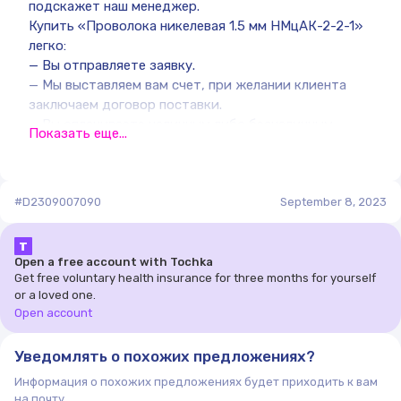
подскажет наш менеджер.
Купить «Проволока никелевая 1.5 мм НМцАК-2-2-1»
легко:
— Вы отправляете заявку.
— Мы выставляем вам счет, при желании клиента
заключаем договор поставки.
— Вы оплачиваете наличным либо безналичным
Показать еще...
платежом.
— Получаете свой товар. Что необходимо знать о
компании Nekei:
#D2309007090
— Поставляемый товар постоянно имеется в
September 8, 2023
наличии на наших складах, и хранится на складе
«порядка 5000 наименований».
Т
— Мы предлагаем отсрочку платежа постоянным
Open a free account with Tochka
Get free voluntary health insurance for three months for yourself
клиентам.
or a loved one.
— Мы делаем все возможное для минимизации
Open account
сроков обработки и доставки.
— Осуществляем резку металла в размер и по вашим
Уведомлять о похожих предложениях?
чертежам.
— Предоставляем услугу ответственного хранения
Информация о похожих предложениях будет приходить к вам
на почту
на крытом складе.