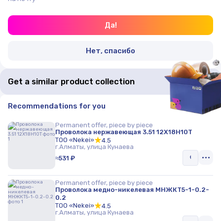
— Мы предлагаем программу лояльности,
позволяющую получать скидки на закупку,
Да!
обработку или доставку металлопроката.
Преимущества работы с нами:
Нет, спасибо
— Товар в наличии на складе (более 5000
наименований).
— Официальная гарантия.
Get a similar product collection
— Высокое качество товаров.
— Оперативная доставка.
Recommendations for you
— Программа лояльности.Окончательная цена на
продукцию формируется, исходя из условий
Permanent offer, piece by piece
поставки: кол-ва, условий оплаты и места отгрузки.
Проволока нержавеющая 3.51 12Х18Н10Т
Спросите у менеджера. Данный прайс-лист носит
ТОО «Nekei»
4.5
г.Алматы, улица Кунаева
исключительно информационный характер и ни при
≈531 ₽
каких условиях не является публичной офертой,
определяемой положениями ст. 447 Гражданского
Permanent offer, piece by piece
кодекса Республики Казахстан.
Проволока медно-никелевая МНЖКТ5-1-0.2-
0.2
ТОО «Nekei»
4.5
г.Алматы, улица Кунаева