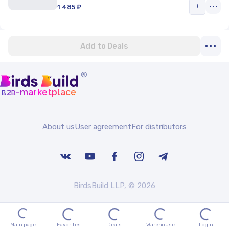
1 485 ₽
Add to Deals
®
b
b
-marketplace
2
About us
User agreement
For distributors
BirdsBuild LLP, © 2026
Main page
Favorites
Deals
Warehouse
Login