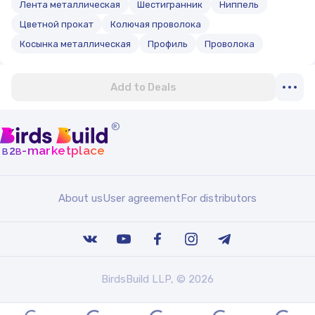
Лента металлическая
Шестигранник
Ниппель
Цветной прокат
Колючая проволока
Косынка металлическая
Профиль
Проволока
Add to Deals
®
b
b
-marketplace
2
About us
User agreement
For distributors
BirdsBuild LLP, © 2026