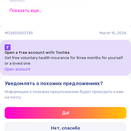
именно:
— Строительство загородных домов и
Показать еще...
многоэтажных зданий. В этом случае конструкция
используется в качестве арматуры, которая
укрепляет бетон и обеспечивает устойчивость
здания;
#D2403003745
March 15, 2024
— Ремонт и реставрационные работы;
— Создание откосов и оконных проёмов;
Т
— Изготовление прочной мебели (в данном случае
Open a free account with Tochka
Get free voluntary health insurance for three months for yourself
уголки незаменимы при выравнивании углов
or a loved one.
изделия);
Open account
— Устройство навесных конструкций (например,
монтаж полок или стеллажей);
Уведомлять о похожих предложениях?
— Скрепление конструкций с большим весом
(вагонов поезда);
Информация о похожих предложениях будет приходить к вам
— Пищевая промышленность (уголки отличаются
на почту
стойкостью к высоким температурам и повышенной
влажности);
Да!
— Декоративная отделка различных помещений.
Нет, спасибо