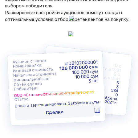
выбором победителя.
Расширенные настройки аукционов помогут создать
оптимальные
условия отбора претендентов на покупку.
До начала
Аукцион с шагом
#D2102000001
0 c
Номер сделки
9 марта 2021 г. в 13:31
126 000 000 сум
До конца
Итоговая стоимость
100 000 сум
Начальная стоимость
0 c
10 марта 2021 г. в 13:41
10 000 сум
Количество ставок
Минимальный шаг
Количество участников
3 шт
5
Объём сделки
Просмотры
3
Количество запусков
Победитель
534
Аудиторская проверка
ООО «Стальнефтьгазпромстройресурс»
0
Дата публикации
Пройдена
Статус
9 марта 2021 г.
Оплата зарезервирована. Загрузите акты.
Сделки