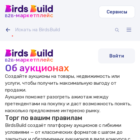
Сервисы
b
b
-маркетплейс
2
Войти
b
b
-маркетплейс
2
Об аукционах
Создайте аукционы на товары, недвижимость или
услуги, чтобы
получить максимальную выгоду от
продажи.
Аукцион поможет разогреть ажиотаж между
претендентами
на покупку и даст возможность понять,
насколько предложение
интересно рынку.
Торг по вашим правилам
BirdsBuild создаёт платформу аукционов с гибкими
условиями —
от классических форматов с шагом до
закрытых и обезличенных
аукционов в виде конкурса с