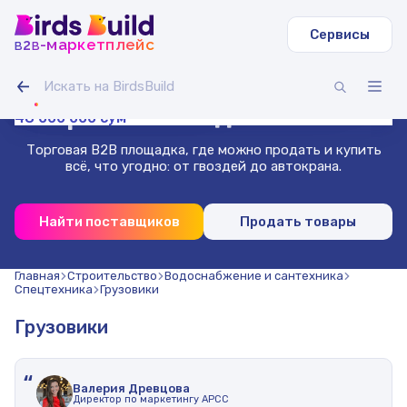
Сервисы
b
b
-маркетплейс
2
Труба круглая ВГП
Светодиодная лента IAMLED STEREO 120
Гусеничный экскаватор Volvo EC
Зерносмесь овес-горох (20 т)
Доска сухая строганная 40х140х3000 (1000 шт.)
Труба профильная 40х40х2 мм квадратная 3 м (500
1 400 000 000 сум
36 000 000 сум
13 000 000 сум
Гибкая битумная черепица, сальса
Проволока нержавеющая 1.8 мм 50 м
шт)
Маркетплейс
для бизнеса
48 000 000 сум
Торговая B2B площадка, где можно продать и купить
всё, что угодно: от гвоздей до автокрана.
Найти поставщиков
Продать товары
Главная
Строительство
Водоснабжение и сантехника
Спецтехника
Грузовики
Грузовики
“
Валерия Древцова
Директор по маркетингу АРСС