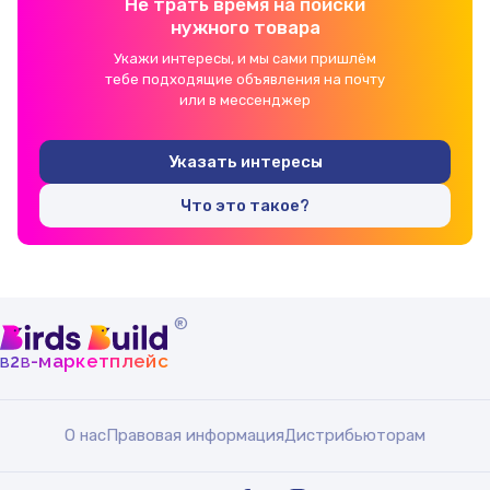
Не трать время на поиски
нужного товара
Укажи интересы, и мы сами пришлём
тебе подходящие объявления на почту
или в мессенджер
Указать интересы
Что это такое?
®
b
b
-маркетплейс
2
О нас
Правовая информация
Дистрибьюторам