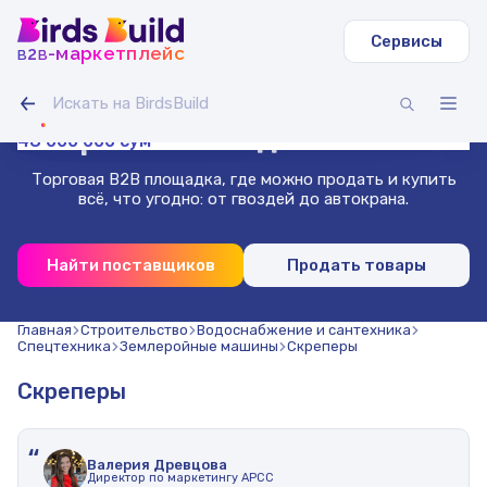
Сервисы
b
b
-маркетплейс
2
Труба круглая ВГП
Светодиодная лента IAMLED STEREO 120
Гусеничный экскаватор Volvo EC
Зерносмесь овес-горох (20 т)
Доска сухая строганная 40х140х3000 (1000 шт.)
Труба профильная 40х40х2 мм квадратная 3 м (500
1 400 000 000 сум
36 000 000 сум
13 000 000 сум
Гибкая битумная черепица, сальса
Проволока нержавеющая 1.8 мм 50 м
шт)
Маркетплейс
для бизнеса
48 000 000 сум
Торговая B2B площадка, где можно продать и купить
всё, что угодно: от гвоздей до автокрана.
Найти поставщиков
Продать товары
Главная
Строительство
Водоснабжение и сантехника
Спецтехника
Землеройные машины
Скреперы
Скреперы
“
Валерия Древцова
Директор по маркетингу АРСС