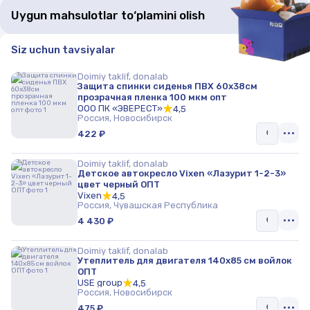
Uygun mahsulotlar to‘plamini olish
Siz uchun tavsiyalar
Doimiy taklif, donalab
Защита спинки сиденья ПВХ 60х38см
прозрачная пленка 100 мкм опт
ООО ПК «ЭВЕРЕСТ»
4,5
Россия, Новосибирск
422 ₽
Doimiy taklif, donalab
Детское автокресло Vixen «Лазурит 1-2-3»
цвет черный ОПТ
Vixen
4,5
Россия, Чувашская Республика
4 430 ₽
Doimiy taklif, donalab
Утеплитель для двигателя 140х85 см войлок
ОПТ
USE group
4,5
Россия, Новосибирск
475 ₽