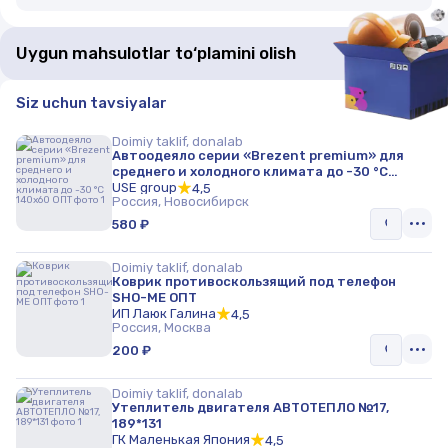
Uygun mahsulotlar to‘plamini olish
Siz uchun tavsiyalar
Doimiy taklif, donalab
Автоодеяло серии «Brezent premium» для
среднего и холодного климата до -30 °C
140х60 ОПТ
USE group
4,5
Россия, Новосибирск
580 ₽
Doimiy taklif, donalab
Коврик противоскользящий под телефон
SHO-ME ОПТ
ИП Лаюк Галина
4,5
Россия, Москва
200 ₽
Doimiy taklif, donalab
Утеплитель двигателя АВТОТЕПЛО №17,
189*131
ГК Маленькая Япония
4,5