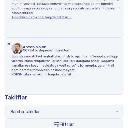
muhim vositasi. Yetkazib beruvchilar mahsulot haqida ma'lumotni
auditoriyaga yetkazadi, xaridorlar esa yetkazib beruvchilarni qidirishni
osonlashtiradi.
APSS bilan hamkorlik haqida batafsil →
“
Anton Solon
NOPSM boshqaruvchi direktori
Qurilish sanoati faol mahalliylashtirish bosqichidan o'tmoqda: so'nggi
yillarda ishlab chiqaruvchilar soni sezilarli darajada oshdi. Raqamli
kanallar esa bozor navigatsiya vositasi bo'lib bormoqda, garchi hali
ham hamma tomonidan qo'llanilmayapti.
NOPSM bilan hamkorlik haqida batafsil →
Takliflar
Barcha takliflar
Filtrlar