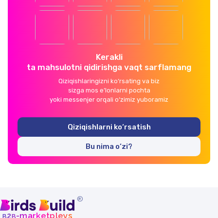
Kerakli
ta mahsulotni qidirishga vaqt sarflamang
Qiziqishlaringizni ko‘rsating va biz
sizga mos e’lonlarni pochta
yoki messenjer orqali o‘zimiz yuboramiz
Qiziqishlarni ko‘rsatish
Bu nima o‘zi?
®
b
b
-marketpleys
2