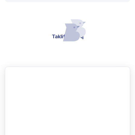
Takliflar yo'q