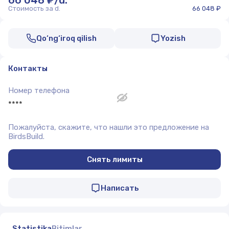
66 048 ₽/d.
Стоимость за d.
66 048 ₽
Qo‘ng‘iroq qilish
Yozish
Контакты
Номер телефона
****
Пожалуйста, скажите, что нашли это предложение на
BirdsBuild.
Снять лимиты
Написать
Statistika
Bitimlar