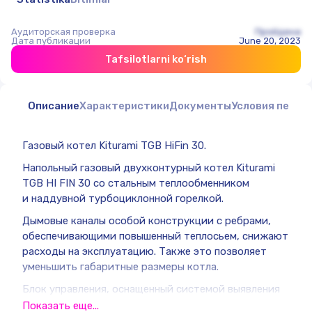
Аудиторская проверка
Пройдена
Дата публикации
June 20, 2023
Tafsilotlarni ko‘rish
Описание
Характеристики
Документы
Условия перед
Газовый котел Kiturami TGB HiFin 30.
Напольный газовый двухконтурный котел Kiturami
TGB HI FIN 30 со стальным теплообменником
и наддувной турбоциклонной горелкой.
Дымовые каналы особой конструкции с ребрами,
обеспечивающими повышенный теплосьем, снижают
расходы на эксплуатацию. Также это позволяет
уменьшить габаритные размеры котла.
Блок управления, оснащенный системой выявления
утечки газа, автоматически прекращает работу
Показать еще...