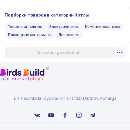
Подборки товаров в категории Котлы
Твердотопливные
Электрические
Комбинированные
Расходные материалы
Дизельные
Bitumlarga qo'shish
®
b
b
-marketpleys
2
Biz haqimizda
Foydalanish shartlari
Distribyutorlarga