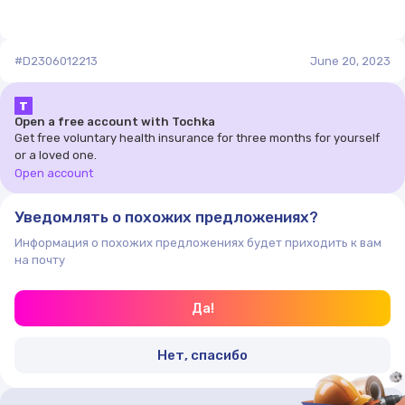
котла. Это позволяет предотвратить аварийную
ситуацию.
Теплообменник горячего водоснабжения с большим
#D2306012213
June 20, 2023
проходным сечением из нержавеющей стали. Это
практически исключает выход из строя
Т
теплообменника ГВС из-за накипи и обеспечивает
Open a free account with Tochka
стабильную подачу горячей воды в большом объеме.
Get free voluntary health insurance for three months for yourself
or a loved one.
Оснащение пультом управления с комнатным
Open account
термостатом и цифровой индикацией обеспечивает
экономичную и комфортную работу котла
Уведомлять о похожих предложениях?
по температуре в помещении.
Информация о похожих предложениях будет приходить к вам
Наличие патрубков отопления на левой и правой
на почту
сторонах корпуса обеспечивают удобство монтажа
котла в системе отопления.
Да!
Нет, спасибо