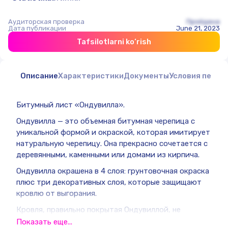
Аудиторская проверка
Пройдена
Дата публикации
June 21, 2023
Tafsilotlarni ko‘rish
Описание
Характеристики
Документы
Условия перед
Битумный лист «Ондувилла».
Ондувилла — это объемная битумная черепица с
уникальной формой и окраской, которая имитирует
натуральную черепицу. Она прекрасно сочетается с
деревянными, каменными или домами из кирпича.
Ондувилла окрашена в 4 слоя: грунтовочная окраска
плюс три декоративных слоя, которые защищают
кровлю от выгорания.
Кровля, правильно покрытая Ондувиллой, не
протечет никогда. Секрет такой надежности в
Показать еще...