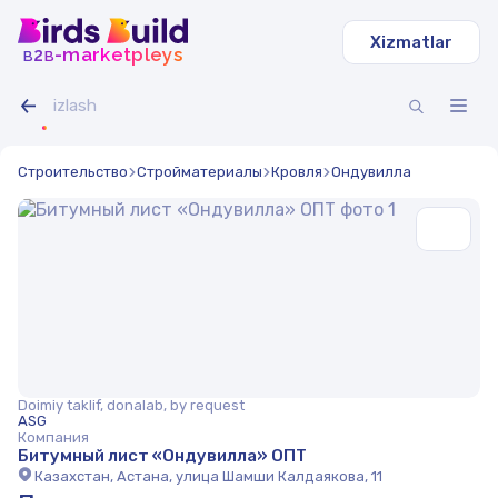
Xizmatlar
b
b
-marketpleys
2
Строительство
Стройматериалы
Кровля
Ондувилла
Doimiy taklif, donalab, by request
ASG
Компания
Битумный лист «Ондувилла» ОПТ
Казахстан, Астана, улица Шамши Калдаякова, 11