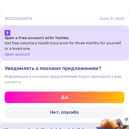
продуманной кровельной системе.
не шумит;
#D2306012874
June 21, 2023
не ржавеет;
не конденсирует;
Т
не сходит снег;
Open a free account with Tochka
не нагревается на солнце.
Get free voluntary health insurance for three months for yourself
or a loved one.
Ондувилла — экологически чистый материал как в
Open account
производстве, так и при эксплуатации. При
изготовлении кровельных листов Ондувилла
Уведомлять о похожих предложениях?
используется экологически чистое сырье:
Информация о похожих предложениях будет приходить к вам
целлюлозные волокна, битум, минеральные
на почту
наполнители и пигменты. Ондувилла — экологичная
кровля, безопасная для здоровья и окружающей
среды.
Да!
Минимальный объем оптовой продажи от 50 000 тг.
Нет, спасибо