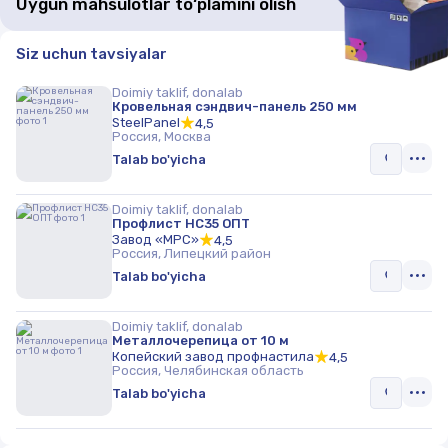
Uygun mahsulotlar to‘plamini olish
Siz uchun tavsiyalar
Doimiy taklif, donalab
Кровельная сэндвич-панель 250 мм
SteelPanel
4,5
Россия, Москва
Talab bo'yicha
Doimiy taklif, donalab
Профлист НС35 ОПТ
Завод «МРС»
4,5
Россия, Липецкий район
Talab bo'yicha
Doimiy taklif, donalab
Металлочерепица от 10 м
Копейский завод профнастила
4,5
Россия, Челябинская область
Talab bo'yicha