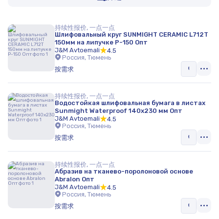
持续性报价, 一点一点
Шлифовальный круг SUNMIGHT CERAMIC L712T
150мм на липучке P-150 Опт
J&M Avtoemali
4.5
Россия, Тюмень
按需求
持续性报价, 一点一点
Водостойкая шлифовальная бумага в листах
Sunmight Waterproof 140x230 мм Опт
J&M Avtoemali
4.5
Россия, Тюмень
按需求
持续性报价, 一点一点
Абразив на тканево-поролоновой основе
Abralon Опт
J&M Avtoemali
4.5
Россия, Тюмень
按需求