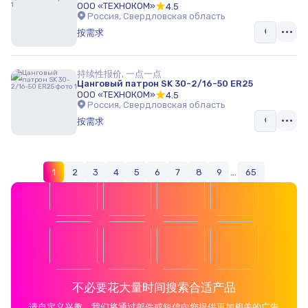
ООО «ТЕХНОКОМ»
4.5
Россия, Свердловская область
按需求
持续性报价, 一点一点
Цанговый патрон SK 30-2/16-50 ER25
ООО «ТЕХНОКОМ»
4.5
Россия, Свердловская область
按需求
1
2
3
4
5
6
7
8
9
...
65
不必要花大量时间搜索合适产品
请自定义兴趣，我们将通过邮件或短信向您提供更加相关的广告