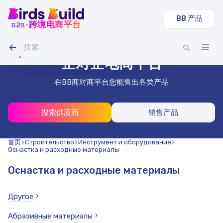
BB 产品
b
b
-跨境电商平台
2
圆管
LED 灯条 IAMLED STEREO 120
履带式挖掘机 沃尔沃 EC
谷物混合燕麦豌豆（20 吨）
干刨板40x140x3000（1000块）
型材管 40x40x2 mm 方形 3 m（500 件）
元840000
元21000
元7700
元28000
柔性木瓦、莎莎酱
不锈钢丝 1.8 mm 50 m
企对企电商平台
在BB商对商平台您能售出各类产品
搜索供应商
销售产品
首页
Строительство
Инструмент и оборудование
Оснастка и расходные материалы
Оснастка и расходные материалы
Другое
Абразивные материалы